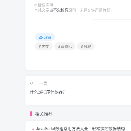
©
版权声明
本站文章由
不念博客
原创，未经允许严禁转载！
Java
# 内存
# 虚拟机
# 线程
上一篇
什么是程序计数器？
相关推荐
JavaScript数组常用方法大全：轻松操控数据结构