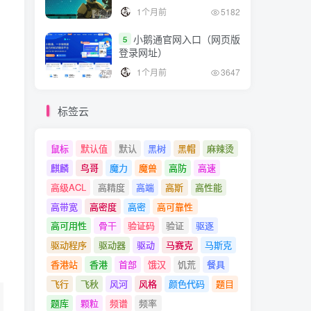
1个月前
5182
小鹅通官网入口（网页版
5
登录网址）
1个月前
3647
标签云
鼠标
默认值
默认
黑树
黑帽
麻辣烫
麒麟
鸟哥
魔力
魔兽
高防
高速
高级ACL
高精度
高端
高斯
高性能
高带宽
高密度
高密
高可靠性
高可用性
骨干
验证码
验证
驱逐
驱动程序
驱动器
驱动
马赛克
马斯克
香港站
香港
首部
饿汉
饥荒
餐具
飞行
飞秋
风河
风格
颜色代码
题目
题库
颗粒
频谱
频率