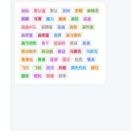
鼠标
默认值
默认
黑树
黑帽
麻辣烫
麒麟
鸟哥
魔力
魔兽
高防
高速
。
高级ACL
高精度
高端
高斯
高性能
高带宽
高密度
高密
高可靠性
高可用性
骨干
验证码
验证
驱逐
驱动程序
驱动器
驱动
马赛克
马斯克
香港站
香港
首部
饿汉
饥荒
餐具
飞行
飞秋
风河
风格
颜色代码
题目
题库
颗粒
频谱
频率