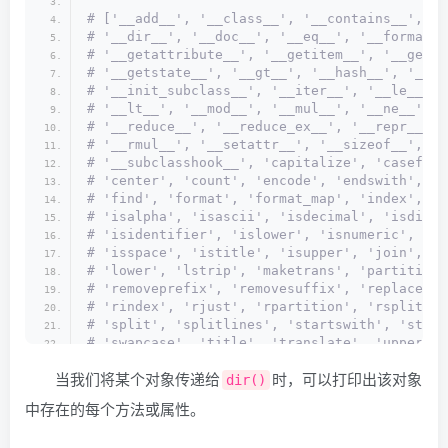
# ['__add__', '__class__', '__contains__', '_
# '__dir__', '__doc__', '__eq__', '__format__
# '__getattribute__', '__getitem__', '__getne
# '__getstate__', '__gt__', '__hash__', '__in
# '__init_subclass__', '__iter__', '__le__', 
# '__lt__', '__mod__', '__mul__', '__ne__', '
# '__reduce__', '__reduce_ex__', '__repr__', 
# '__rmul__', '__setattr__', '__sizeof__', '_
# '__subclasshook__', 'capitalize', 'casefold
# 'center', 'count', 'encode', 'endswith', 'e
# 'find', 'format', 'format_map', 'index', 'i
# 'isalpha', 'isascii', 'isdecimal', 'isdigit
# 'isidentifier', 'islower', 'isnumeric', 'is
# 'isspace', 'istitle', 'isupper', 'join', 'l
# 'lower', 'lstrip', 'maketrans', 'partition'
# 'removeprefix', 'removesuffix', 'replace', 
# 'rindex', 'rjust', 'rpartition', 'rsplit', 
# 'split', 'splitlines', 'startswith', 'strip
# 'swapcase', 'title', 'translate', 'upper', 
当我们将某个对象传递给
时，可以打印出该对象
dir()
中存在的每个方法或属性。