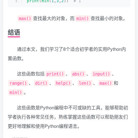
print
(
min
(
1
,
3
,
2
))
 # 1
查找最大的对象，而
查找最小的对象。
max()
min()
结语
通过本文，我们学习了8个适合初学者的实用Python内
置函数。
这些函数包括
、
、
、
print()
abs()
input()
、
、
、
、
和
range()
dir()
help()
len()
max()
。
min()
这些函数是Python编程中不可或缺的工具，能够帮助初
学者执行各种常见任务，熟练掌握这些函数可以帮助朋友们
更好地理解和使用Python编程语言。