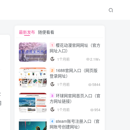
文章目录
最新发布
随便看看
樱花动漫官网网址（官方
1
网址入口）
企业网络中的虚拟路由器
1个月前
2.1W+
云计算环境中的虚拟路由器
1688官网入口（网页版
2
软件定义网络(SDN)中的虚拟路由器
登录网址）
1个月前
5844
业
环球网官网首页入口（官
3
方网址链接）
网
1个月前
954
steam账号注册入口（官
4
网账号创建网址）