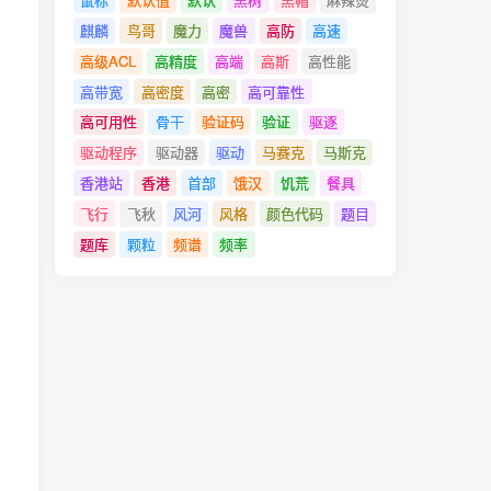
麒麟
鸟哥
魔力
魔兽
高防
高速
高级ACL
高精度
高端
高斯
高性能
高带宽
高密度
高密
高可靠性
高可用性
骨干
验证码
验证
驱逐
驱动程序
驱动器
驱动
马赛克
马斯克
香港站
香港
首部
饿汉
饥荒
餐具
飞行
飞秋
风河
风格
颜色代码
题目
题库
颗粒
频谱
频率