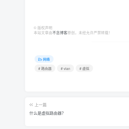
©
版权声明
本站文章由
不念博客
原创，未经允许严禁转载！
网络
# 路由器
# vlan
# 虚拟
上一篇
什么是虚拟路由器？