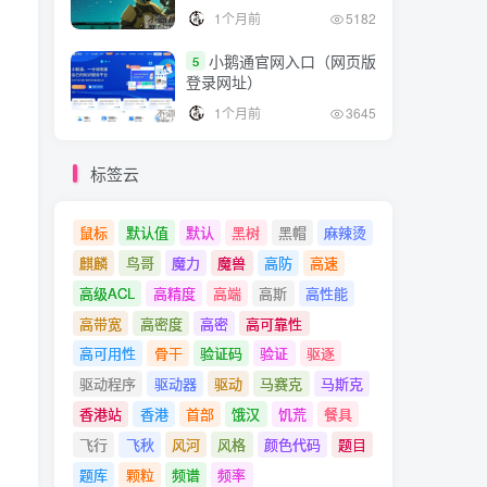
1个月前
5182
小鹅通官网入口（网页版
5
登录网址）
1个月前
3645
标签云
鼠标
默认值
默认
黑树
黑帽
麻辣烫
麒麟
鸟哥
魔力
魔兽
高防
高速
高级ACL
高精度
高端
高斯
高性能
高带宽
高密度
高密
高可靠性
高可用性
骨干
验证码
验证
驱逐
驱动程序
驱动器
驱动
马赛克
马斯克
香港站
香港
首部
饿汉
饥荒
餐具
飞行
飞秋
风河
风格
颜色代码
题目
题库
颗粒
频谱
频率