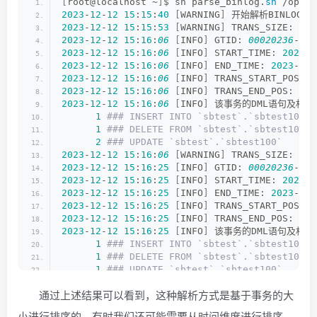
[
root@localhost ~
]
$ sh parse_binlog.
sh
 /opt/s
2023
-
12
-
12
15
:
15
:
40
[
WARNING
]
 开始解析BINLOG: /o
2023
-
12
-
12
15
:
15
:
53
[
WARNING
]
 TRANS_SIZE: 
0.0
2023
-
12
-
12
15
:
16
:
06
[
INFO
]
 GTID: 
00020236
-
111
2023
-
12
-
12
15
:
16
:
06
[
INFO
]
 START_TIME: 
2023
-
1
2023
-
12
-
12
15
:
16
:
06
[
INFO
]
 END_TIME: 
2023
-
12
-
2023
-
12
-
12
15
:
16
:
06
[
INFO
]
 TRANS_START_POS: 
3
2023
-
12
-
12
15
:
16
:
06
[
INFO
]
 TRANS_END_POS: 
362
2023
-
12
-
12
15
:
16
:
06
[
INFO
]
 该事务的DML语句及相关
1
 ### INSERT INTO `sbtest`.`sbtest100`
1
 ### DELETE FROM `sbtest`.`sbtest100`
2
 ### UPDATE `sbtest`.`sbtest100`
2023
-
12
-
12
15
:
16
:
06
[
WARNING
]
 TRANS_SIZE: 
0.0
2023
-
12
-
12
15
:
16
:
25
[
INFO
]
 GTID: 
00020236
-
111
2023
-
12
-
12
15
:
16
:
25
[
INFO
]
 START_TIME: 
2023
-
1
2023
-
12
-
12
15
:
16
:
25
[
INFO
]
 END_TIME: 
2023
-
12
-
2023
-
12
-
12
15
:
16
:
25
[
INFO
]
 TRANS_START_POS: 
6
2023
-
12
-
12
15
:
16
:
25
[
INFO
]
 TRANS_END_POS: 
603
2023
-
12
-
12
15
:
16
:
25
[
INFO
]
 该事务的DML语句及相关
1
 ### INSERT INTO `sbtest`.`sbtest100`
1
 ### DELETE FROM `sbtest`.`sbtest100`
1
 ### UPDATE `sbtest`.`sbtest100`
1
 ### UPDATE `sbtest`.`sbtest87`
通过上述结果可以看到，这种解析方式是基于事务的大
小进行排序的，有时我们还可能需要从时间维度进行排序，