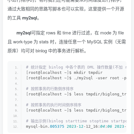
通过大致相同的思路写脚本也可以实现，这里提供一个开源
的工具
my2sql
。
my2sql
可指定 rows 和 time 进行过滤，在 mode 为 file
且 work-type 为 stats 时，连接任意一个 MySQL 实例（无需
原库）均可对 binlog 中的事务进行解析。
# 统计指定 binlog 中各个表的 DML 操作数量(不加 row 
[
root@localhost ~
]
$ mkdir tmpdir
[
root@localhost ~
]
$ ./my2sql -user root -pass
# 按照事务的行数倒序排序
[
root@localhost ~
]
$ less tmpdir/biglong_trx.
t
# 按照事务的执行时间倒序排序
[
root@localhost ~
]
$ less tmpdir/biglong_trx.
t
# 输出示例(binlog starttime stoptime startpos s
mysql-bin.
005375
2023
-
12
-12_16:
04
:
06
2023
-
12
-