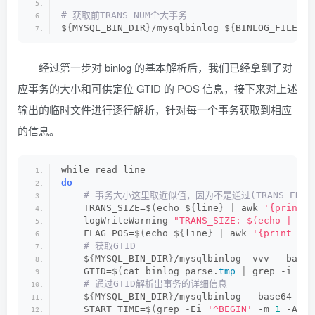
# 获取前TRANS_NUM个大事务
$
{
MYSQL_BIN_DIR
}
/mysqlbinlog $
{
BINLOG_FILE_NA
经过第一步对 binlog 的基本解析后，我们已经拿到了对
应事务的大小和可供定位 GTID 的 POS 信息，接下来对上述
输出的临时文件进行逐行解析，针对每一个事务获取到相应
的信息。
while read line
do
 # 事务大小这里取近似值，因为不是通过(TRANS_END_POS
    TRANS_SIZE=$
(
echo $
{
line
}
|
 awk 
'{print $
    logWriteWarning 
"TRANS_SIZE: $(echo | awk
    FLAG_POS=$
(
echo $
{
line
}
|
 awk 
'{print $2}
 # 获取GTID
    $
{
MYSQL_BIN_DIR
}
/mysqlbinlog -vvv --base6
    GTID=$
(
cat binlog_parse.
tmp
|
 grep -i 
'SE
 # 通过GTID解析出事务的详细信息
    $
{
MYSQL_BIN_DIR
}
/mysqlbinlog --base64-out
    START_TIME=$
(
grep -Ei 
'^BEGIN'
 -m 
1
 -A 
3
 