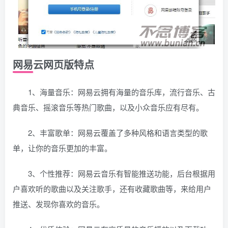
网易云网页版特点
1、海量音乐：网易云拥有海量的音乐库，流行音乐、古
典音乐、摇滚音乐等热门歌曲，以及小众音乐应有尽有。
2、丰富歌单：网易云覆盖了多种风格和语言类型的歌
单，让你的音乐更加的丰富。
3、个性推荐：网易云音乐有智能推送功能，后台根据用
户喜欢听的歌曲以及关注歌手，还有收藏歌曲等，来给用户
推送、发现你喜欢的音乐。