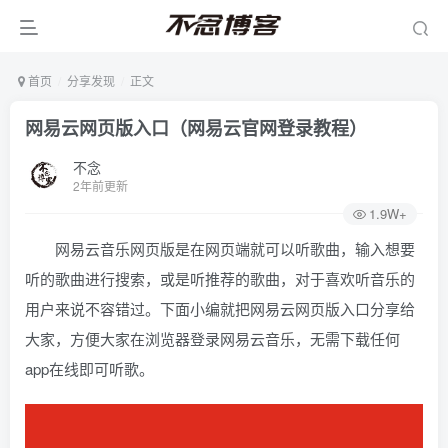
首页
分享发现
正文
网易云网页版入口（网易云官网登录教程）
不念
2年前更新
1.9W+
网易云音乐网页版是在网页端就可以听歌曲，输入想要
听的歌曲进行搜索，或是听推荐的歌曲，对于喜欢听音乐的
用户来说不容错过。下面小编就把网易云网页版入口分享给
大家，方便大家在浏览器登录网易云音乐，无需下载任何
app在线即可听歌。