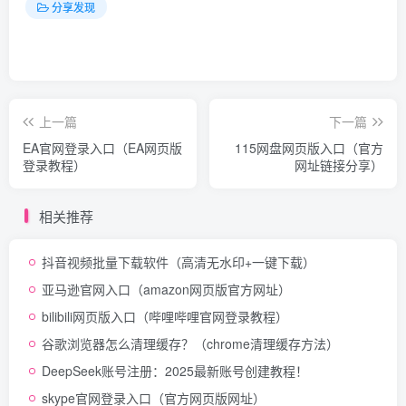
分享发现
上一篇
下一篇
EA官网登录入口（EA网页版
115网盘网页版入口（官方
登录教程）
网址链接分享）
相关推荐
抖音视频批量下载软件（高清无水印+一键下载）
亚马逊官网入口（amazon网页版官方网址）
bilibili网页版入口（哔哩哔哩官网登录教程）
谷歌浏览器怎么清理缓存？（chrome清理缓存方法）
DeepSeek账号注册：2025最新账号创建教程！
skype官网登录入口（官方网页版网址）