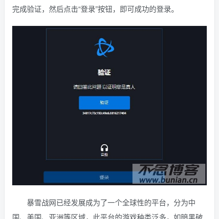
完成验证，然后点击“登录”按钮，即可成功的登录。
暴雪战网已经发展成为了一个全球性的平台，分为中
国、美国、亚洲等区域，此平台的游戏种类泛多，如暗黑破