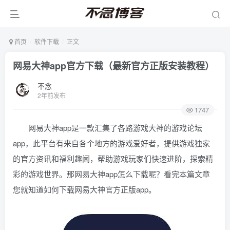
首页
软件下载
正文
网易大神app官方下载（最新官方正版安装教程）
不念
2年前发布
1747
网易大神app是一款汇集了各路游戏大神的游戏论坛
app，此平台有来自各个地方的游戏爱好者，提供游戏独家
的官方资讯和福利趣闻，帮助游戏玩家们快速进阶，探索精
彩的游戏世界。那网易大神app怎么下载呢？看完本篇文章
您就知道如何下载网易大神官方正版app。