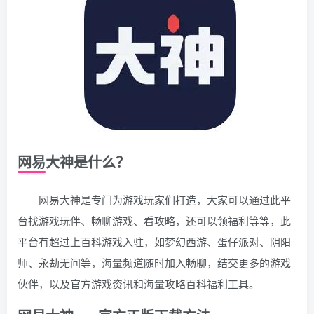
网易大神是什么？
网易大神是专门为游戏玩家们打造，大家可以通过此平
台找游戏玩伴、畅聊游戏、看攻略，还可以领福利等等，此
平台有超过上百科游戏入驻，如梦幻西游、蛋仔派对、阴阳
师、永劫无间等，海量频道随时加入畅聊，结交更多的游戏
伙伴，以及官方游戏资讯和海量攻略百科福利工具。