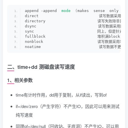
append -append  
mode
(
makes  sense  only  
fo
direct　　　　　　　　　　　　　　　  读写数据采用直接
directory　　　　　　　　　　　　　　读写失败除非是dir
dsync　　　　　　　　　　　　　　　　 读写数据采用同步
sync　　　　　　　　　　　　　　　　　同上，但是针对是
fullblock　　　　　　　　　　　　　　堆积满block（accum
nonblock　　　　　　　　　　　　　　 读写数据采用非阻
noatime　　　　　　　　　　　　　　　 读写数据不更新
二、time+dd 测磁盘读写速度
1、相关参数
time有计时作用，dd用于复制，从if读出，写到of
if=/dev/zero（产生字符）不产生IO，因此可以用来测试
纯写速度
同理of=/dev/null（回收站、无底洞）不产生IO，可以用