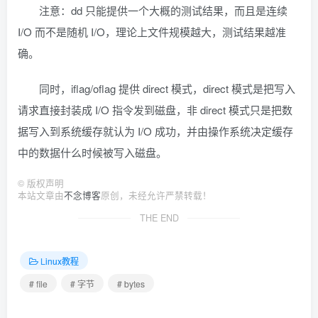
注意：dd 只能提供一个大概的测试结果，而且是连续
I/O 而不是随机 I/O，理论上文件规模越大，测试结果越准
确。
同时，iflag/oflag 提供 direct 模式，direct 模式是把写入
请求直接封装成 I/O 指令发到磁盘，非 direct 模式只是把数
据写入到系统缓存就认为 I/O 成功，并由操作系统决定缓存
中的数据什么时候被写入磁盘。
©
版权声明
本站文章由
不念博客
原创，未经允许严禁转载！
THE END
Linux教程
# file
# 字节
# bytes