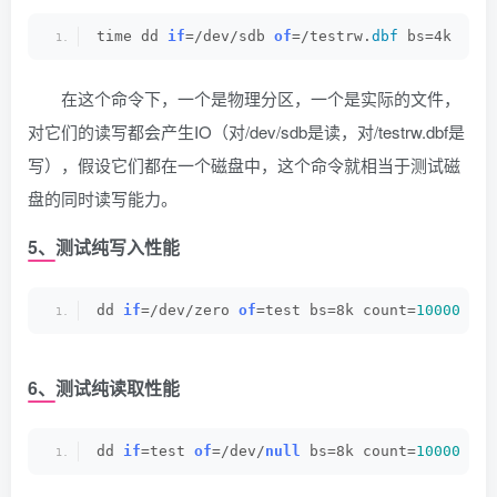
time dd 
if
=/dev/sdb 
of
=/testrw.
dbf
 bs=4k
在这个命令下，一个是物理分区，一个是实际的文件，
对它们的读写都会产生IO（对/dev/sdb是读，对/testrw.dbf是
写），假设它们都在一个磁盘中，这个命令就相当于测试磁
盘的同时读写能力。
5、测试纯写入性能
dd 
if
=/dev/zero 
of
=test bs=8k count=
10000
 ofl
6、测试纯读取性能
dd 
if
=test 
of
=/dev/
null
 bs=8k count=
10000
 ifl