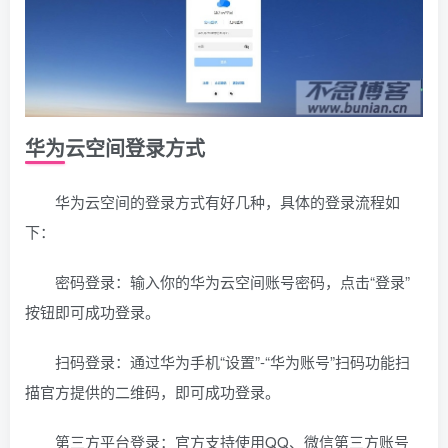
华为云空间登录方式
华为云空间的登录方式有好几种，具体的登录流程如
下：
密码登录：输入你的华为云空间账号密码，点击“登录”
按钮即可成功登录。
扫码登录：通过华为手机“设置”-“华为账号”扫码功能扫
描官方提供的二维码，即可成功登录。
第三方平台登录：官方支持使用QQ、微信第三方账号