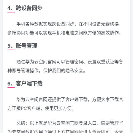
4、跨设备同步
手机各种数据实现跨设备同步，在不同设备无缝切换，
多端协同功能可以实现手机和电脑之间能方便的高效协作。
5、账号管理
通过华为云空间官网可以管理密码、设置双重认证等各
种账号管理操作，保护我们的隐私安全。
6、客户端下载
华为云空间官网还提供了客户端下载，方便大家下载官
方正版PC客户端，使用更加方便。
总结：以上就是华为云空间官网登录入口，需要管理华
为云空间数据的用户通过上方官网网址进入登录即可。今天