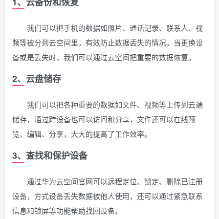
1、云备份和恢复
我们可以把手机的数据如照片、通话记录、联系人、视
频等被分到云空间里，有效防止数据丢失的情况。当更换设
备或是丢失时，我们可以通过云空间把重要的数据恢复。
2、云盘储存
我们可以把各种重要的数据如文件、视频等上传到云端
储存，通过跨设备也可以访问和分享，文件还可以在线预
览、编辑、分享，大大的提高了工作效率。
3、查找和保护设备
通过华为云空间官网可以远程定位、锁定、删除已注册
设备，方式设备丢失数据被他人使用，还可以通过紧急联系
信息和锁屏等功能帮助找回设备。