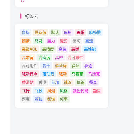
标签云
鼠标
默认值
默认
黑树
黑帽
麻辣烫
麒麟
鸟哥
魔力
魔兽
高防
高速
高级ACL
高精度
高端
高斯
高性能
高带宽
高密度
高密
高可靠性
高可用性
骨干
验证码
验证
驱逐
驱动程序
驱动器
驱动
马赛克
马斯克
香港站
香港
首部
饿汉
饥荒
餐具
飞行
飞秋
风河
风格
颜色代码
题目
题库
颗粒
频谱
频率