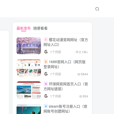
文章目录
最新发布
随便看看
樱花动漫官网网址（官方
1
网址入口）
steam账号免费共享
1个月前
2.1W+
第一组
1688官网入口（网页版
2
第二组
登录网址）
第三组
1个月前
5844
steam独立账号购买
环球网官网首页入口（官
3
方网址链接）
steam共享账号使用须知
1个月前
954
steam账号注册入口（官
4
网账号创建网址）