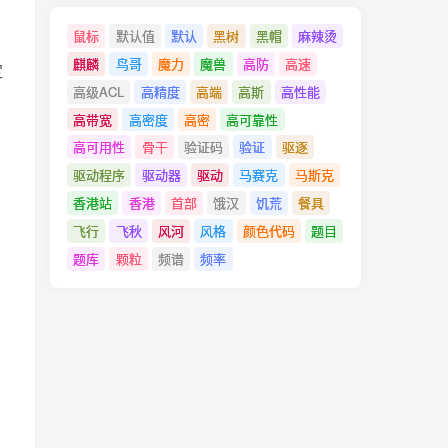
鼠标
默认值
默认
黑树
黑帽
麻辣烫
麒麟
鸟哥
魔力
魔兽
高防
高速
定
高级ACL
高精度
高端
高斯
高性能
高带宽
高密度
高密
高可靠性
高可用性
骨干
验证码
验证
驱逐
驱动程序
驱动器
驱动
马赛克
马斯克
香港站
香港
首部
饿汉
饥荒
餐具
飞行
飞秋
风河
风格
颜色代码
题目
题库
颗粒
频谱
频率