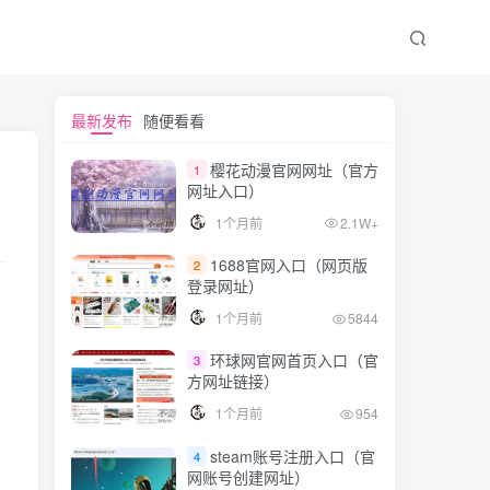
文章目录
最新发布
随便看看
樱花动漫官网网址（官方
1
网址入口）
ChatGPT Plus租用/合租平台推荐
1个月前
2.1W+
GPT Plus合租详细教程
1688官网入口（网页版
2
GPT Plus账号国内使用须知
登录网址）
总结
1个月前
5844
环球网官网首页入口（官
3
方网址链接）
1个月前
954
steam账号注册入口（官
4
网账号创建网址）