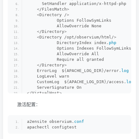
      SetHandler application/x-httpd-php
<
/FilesMatch
>
<
Directory /
>
            Options FollowSymLinks
            AllowOverride None
<
/Directory
>
<
Directory /opt/observium/html/
>
            DirectoryIndex index.
php
            Options Indexes FollowSymLinks Mu
            AllowOverride All
            Require all granted
<
/Directory
>
    ErrorLog  $
{
APACHE_LOG_DIR
}
/error.
log
    LogLevel warn
    CustomLog  $
{
APACHE_LOG_DIR
}
/access.
log
 c
    ServerSignature On
<
/VirtualHost
>
激活配置：
a2ensite observium.
conf
apachectl configtest