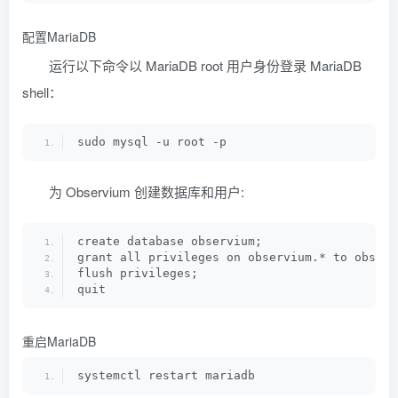
配置MariaDB
运行以下命令以 MariaDB root 用户身份登录 MariaDB
shell：
sudo mysql -u root -p
为 Observium 创建数据库和用户:
create database observium;
grant all privileges on observium.* to observ
flush privileges;
quit
重启MariaDB
systemctl restart mariadb