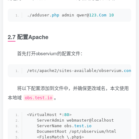
./adduser.
php
 admin qwer@
123.
Com
10
2.7 配置Apache
首先打开observium的配置文件：
/etc/apache2/sites-available/observium.
conf
将以下配置添加到文件中，并确保更改域名，本文使用
本地域
。
obs.test.io
<
VirtualHost *:
80
>
    ServerAdmin webmaster@localhost
    ServerName obs.
test
.
io
    DocumentRoot /opt/observium/html
<
FilesMatch \.php$
>