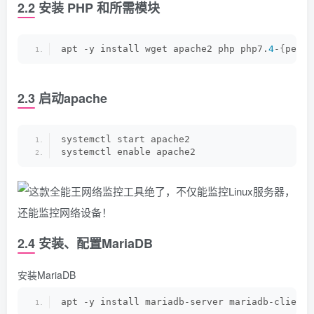
2.2 安装 PHP 和所需模块
apt -y install wget apache2 php php7.
4
-
{
pear,
2.3 启动apache
systemctl start apache2
systemctl enable apache2
2.4 安装、配置MariaDB
安装MariaDB
apt -y install mariadb-server mariadb-client