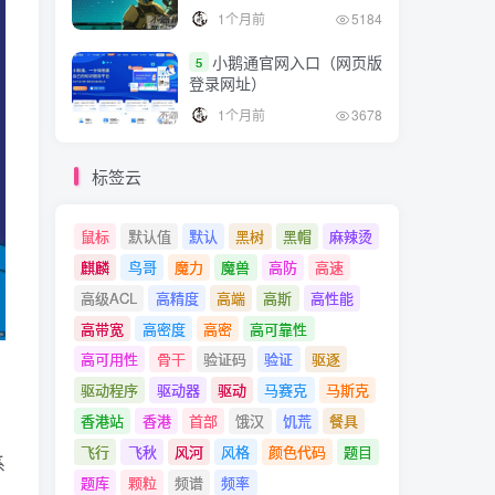
1个月前
5184
小鹅通官网入口（网页版
5
登录网址）
1个月前
3678
标签云
鼠标
默认值
默认
黑树
黑帽
麻辣烫
麒麟
鸟哥
魔力
魔兽
高防
高速
高级ACL
高精度
高端
高斯
高性能
高带宽
高密度
高密
高可靠性
高可用性
骨干
验证码
验证
驱逐
驱动程序
驱动器
驱动
马赛克
马斯克
香港站
香港
首部
饿汉
饥荒
餐具
，
飞行
飞秋
风河
风格
颜色代码
题目
系
题库
颗粒
频谱
频率