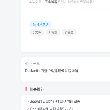
本站文章由
不念博客
原创，未经允许严禁转载！
技术笔记
# 文件
# 容器
# 镜像
上一篇
Dockerfile的整个构建镜像过程详解
相关推荐
800G以太网和1.6T网络的时间表
Redis锁被别人释放解决办法