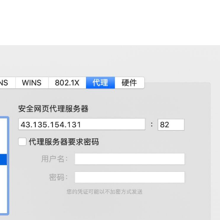
|
|
|
                          |