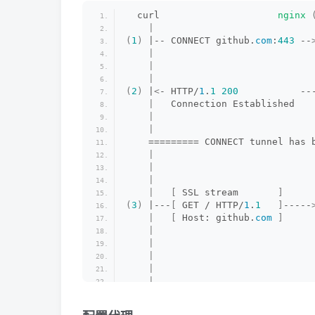
  curl                     
nginx
|
(
1
)
 |-- CONNECT github.
com
:
443
 --
|
|
                            
|
(
2
)
 |
<
- HTTP/
1
.
1
200
           --
|
   Connection Established   
|
|
    ========= CONNECT tunnel has 
|
|
|
|
[
 SSL stream       
]
(
3
)
 |---
[
 GET / HTTP/
1
.
1
]
-----
|
[
 Host: github.
com
]
     
|
|
|
|
|
|
[
 SSL stream       
]
     
(
4
)
 |
<
--
[
 HTTP/
1
.
1
200
 OK  
]
-----