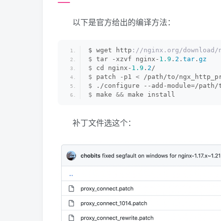
以下是官方给出的编译方法：
$ wget http
://nginx.org/download/
$
 tar -xzvf nginx-
1.9
.
2
.
tar
.
gz
$
 cd nginx-
1.9
.
2
/
$
 patch -p1 
<
 /path/to/ngx_http_p
$
 ./configure --add-module=/path/
$
 make 
&&
 make install
补丁文件选这个：