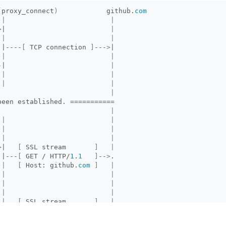
(
proxy_connect
)
            github.
com
|
|
>
|                          
|
|
|
 |----
[
 TCP connection 
]
---
>
|
|
|
-|                          
|
 
|
|
|
|
|
been established. ===========
|
|
|
|
|
|
|
>
|   
[
 SSL stream       
]
|
 |---
[
 GET / HTTP/
1
.
1
]
--
>
.
|
[
 Host: github.
com
]
|
|
|
|
|
|
|
|
[
 SSL stream       
]
|
 |
<
--
[
 HTTP/
1
.
1
200
 OK  
]
---'
-|   
[
<
 html page 
>
]
|