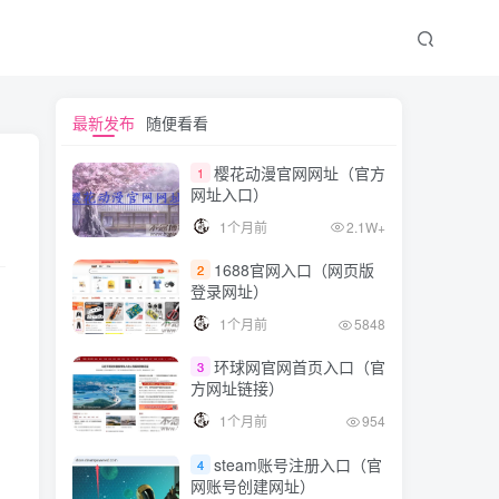
文章目录
最新发布
随便看看
樱花动漫官网网址（官方
1
网址入口）
为什么要配这个正向代理
1个月前
2.1W+
买一台国外服务器
1688官网入口（网页版
2
下载第三方模块
登录网址）
编译
1个月前
5848
修改配置
环球网官网首页入口（官
3
方网址链接）
测试
1个月前
954
配置代理
steam账号注册入口（官
4
网账号创建网址）