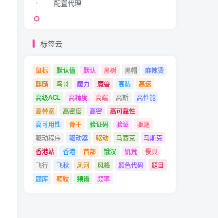
配置代理
标签云
鼠标
默认值
默认
黑树
黑帽
麻辣烫
麒麟
鸟哥
魔力
魔兽
高防
高速
高级ACL
高精度
高端
高斯
高性能
高带宽
高密度
高密
高可靠性
高可用性
骨干
验证码
验证
驱逐
驱动程序
驱动器
驱动
马赛克
马斯克
香港站
香港
首部
饿汉
饥荒
餐具
飞行
飞秋
风河
风格
颜色代码
题目
题库
颗粒
频谱
频率