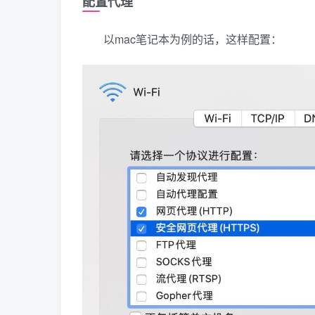
配置代理
|
[
<
 html page 
>
]
|
以mac笔记本为例的话，这样配置：