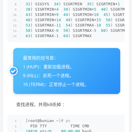
31
)
 SIGSYS  
34
)
 SIGRTMIN  
35
)
 SIGRTMIN+
1
36
)
38
)
 SIGRTMIN+
4
39
)
 SIGRTMIN+
5
40
)
 SIGRTMIN+
43
)
 SIGRTMIN+
9
44
)
 SIGRTMIN+
10
45
)
 SIGRTMIN
48
)
 SIGRTMIN+
14
49
)
 SIGRTMIN+
15
50
)
 SIGRTMA
53
)
 SIGRTMAX-
11
54
)
 SIGRTMAX-
10
55
)
 SIGRTMA
58
)
 SIGRTMAX-
6
59
)
 SIGRTMAX-
5
60
)
 SIGRTMAX-
63
)
 SIGRTMAX-
1
64
)
 SIGRTMAX  
最常用的信号是：
1 (HUP)：重新加载进程。
9 (KILL)：杀死一个进程。
15 (TERM)：正常停止一个进程。
查找进程，并用kill杀掉 ：
[
root@bunian ~
]# ps
  PID TTY          TIME CMD
18828
 pts/
0
00
:
00
:
00
 bash