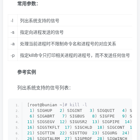
常用参数：
-l
列出系统支持的信号
-s
指定向进程发送的信号
-a
处理当前进程时不限制命令名和进程号的对应关系
-p
指定kill命令只打印相关进程的进程号，而不发送任何信号
参考实例
列出系统支持的信号列表：
[
root@bunian ~
]# kill -l
1
)
 SIGHUP   
2
)
 SIGINT   
3
)
 SIGQUIT   
4
)
 SIGI
6
)
 SIGABRT   
7
)
 SIGBUS   
8
)
 SIGFPE   
9
)
 SIGK
11
)
 SIGSEGV  
12
)
 SIGUSR2  
13
)
 SIGPIPE  
14
)
 SI
16
)
 SIGSTKFLT  
17
)
 SIGCHLD  
18
)
 SIGCONT  
19
)
 
21
)
 SIGTTIN  
22
)
 SIGTTOU  
23
)
 SIGURG  
24
)
 SIG
26
)
 SIGVTALRM  
27
)
 SIGPROF  
28
)
 SIGWINCH  
29
)