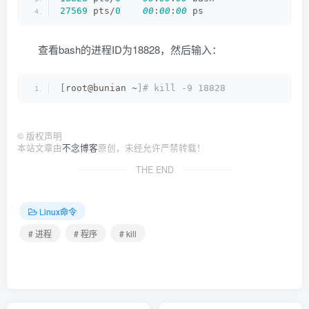
27569
 pts/
0
00
:
00
:
00
 ps
查看bash的进程ID为18828，然后输入：
[
root@bunian ~
]# kill -9 18828
©
版权声明
本站文章由
不念博客
原创，未经允许严禁转载！
THE END
Linux命令
# 进程
# 程序
# kill