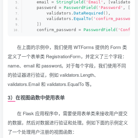
    email = 
StringField
(
'Email'
, 
[
validators.
    password = 
PasswordField
(
'Password'
, 
[
        validators.
DataRequired
()
,
        validators.
EqualTo
(
'confirm_password'
])
    confirm_password = 
PasswordField
(
'Confirm
在上面的示例中，我们使用 WTForms 提供的 Form 类
定义了一个表单类 RegistrationForm，并定义了三个字段：
name、email 和 password。对于每个字段，我们使用不同
的验证器进行验证，例如 validators.Length、
validators.Email 和 validators.EqualTo 等。
3）在视图函数中使用表单
在 Flask 应用程序中，需要使用表单类来接收用户提交
的数据，然后对数据进行验证和处理。例如下面的示例定义
了一个处理用户注册的视图函数：