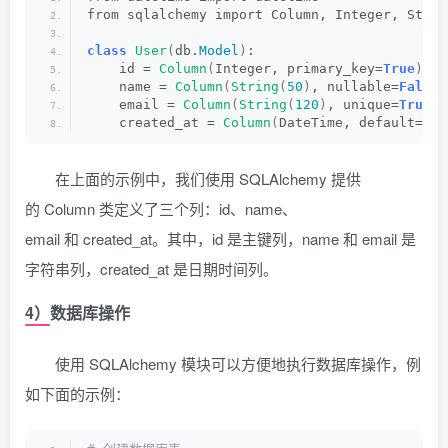
from sqlalchemy import Column, Integer, Strin
class
User
(
db.
Model
)
:
    id = 
Column
(
Integer, primary_key=
True
)
    name = 
Column
(
String
(
50
)
, nullable=
False
)
    email = 
Column
(
String
(
120
)
, unique=
True
, 
    created_at = 
Column
(
DateTime, default=dat
在上面的示例中，我们使用 SQLAlchemy 提供
的 Column 类定义了三个列：id、name、
email 和 created_at。其中，id 是主键列，name 和 email 是
字符串列，created_at 是日期时间列。
4）数据库操作
使用 SQLAlchemy 模块可以方便地执行数据库操作，例
如下面的示例：