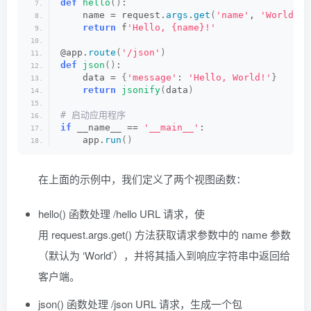
def
hello
()
:
    name = request.
args
.
get
(
'name'
, 
'World'
)
return
 f
'Hello, {name}!'
@app.
route
(
'/json'
)
def
json
()
:
    data = 
{
'message'
: 
'Hello, World!'
}
return
jsonify
(
data
)
# 启动应用程序
if
 __name__ == 
'__main__'
:
    app.
run
()
在上面的示例中，我们定义了两个视图函数：
hello() 函数处理 /hello URL 请求，使
用 request.args.get() 方法获取请求参数中的 name 参数
（默认为 ‘World’），并将其插入到响应字符串中返回给
客户端。
json() 函数处理 /json URL 请求，生成一个包