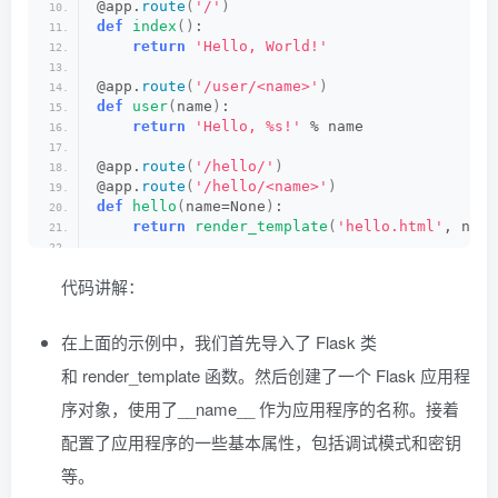
@app.
route
(
'/'
)
def
index
()
:
return
'Hello, World!'
@app.
route
(
'/user/<name>'
)
def
user
(
name
)
:
return
'Hello, %s!'
 % name
@app.
route
(
'/hello/'
)
@app.
route
(
'/hello/<name>'
)
def
hello
(
name=None
)
:
return
render_template
(
'hello.html'
, name
# 启动应用程序
代码讲解：
if
 __name__ == 
'__main__'
:
    app.
run
()
在上面的示例中，我们首先导入了 Flask 类
和 render_template 函数。然后创建了一个 Flask 应用程
序对象，使用了__name__ 作为应用程序的名称。接着
配置了应用程序的一些基本属性，包括调试模式和密钥
等。