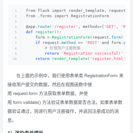
from flask import render_template, request
from .forms import RegistrationForm
@app.
route
(
'/register'
, methods=
[
'GET'
, 
'POST
def
register
()
:
    form = 
RegistrationForm
(
request.
form
)
if
 request.
method
 == 
'POST'
 and form.
vali
 # 处理用户注册数据
return
'Registration successful!'
return
render_template
(
'register.html'
, f
在上面的示例中，我们使用表单类 RegistrationForm 来
接收用户提交的数据，然后在视图函数中使
用 request.form 方法获取表单数据，并使
用 form.validate() 方法验证表单数据是否合法。如果表单数
据验证通过，则进行用户注册操作，并返回注册成功的消
息。
4）渲染表单模板