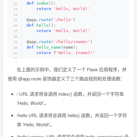
def
index
()
:
return
'Hello, World!'
@app.
route
(
'/hello'
)
def
hello
()
:
return
'Hello, World!'
@app.
route
(
'/hello/<name>'
)
def
hello_name
(
name
)
:
return
 f
'Hello, {name}!'
# 响应后处理函数
在上面的示例中，我们定义了一个 Flask 应用程序，并
@app.
after_request
def
add_header
(
response
)
:
使用 @app.route 装饰器定义了三个路由规则和处理函数：
    response.
headers
[
'X-My-Header'
]
 = 
'Hello,
return
 response
/ URL 请求将会调用 index() 函数，并返回一个字符串
# 错误处理函数
‘Hello, World!’。
@app.
errorhandler
(
404
)
def
page_not_found
(
e
)
:
return
render_template
(
'404.html'
)
, 
404
/hello URL 请求将会调用 hello() 函数，并返回一个字符
串 ‘Hello, World!’。
# 启动应用程序
if
 __name__ == 
'__main__'
:
    app.
run
()
/hello/<name> URL 请求将会调用 hello_name(name) 函