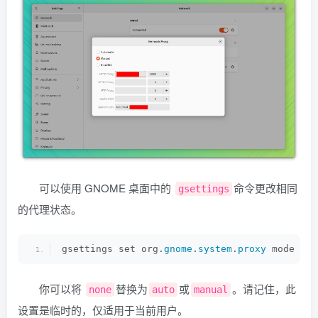
可以使用 GNOME 桌面中的
命令更改相同
gsettings
的代理状态。
gsettings set org.
gnome
.
system
.
proxy
 mode 
'no
你可以将
替换为
或
。请记住，此
none
auto
manual
设置是临时的，仅适用于当前用户。