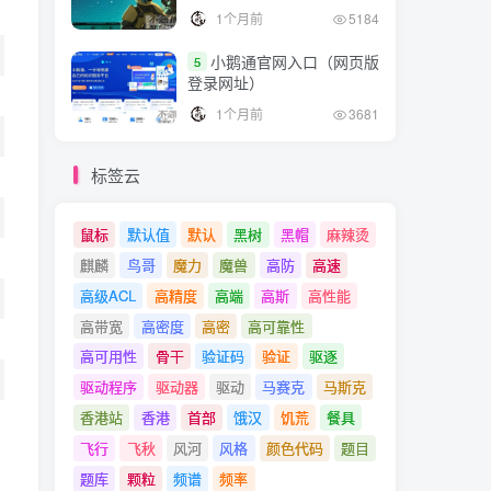
1个月前
5184
小鹅通官网入口（网页版
5
登录网址）
1个月前
3681
标签云
鼠标
默认值
默认
黑树
黑帽
麻辣烫
麒麟
鸟哥
魔力
魔兽
高防
高速
高级ACL
高精度
高端
高斯
高性能
高带宽
高密度
高密
高可靠性
高可用性
骨干
验证码
验证
驱逐
驱动程序
驱动器
驱动
马赛克
马斯克
香港站
香港
首部
饿汉
饥荒
餐具
飞行
飞秋
风河
风格
颜色代码
题目
题库
颗粒
频谱
频率