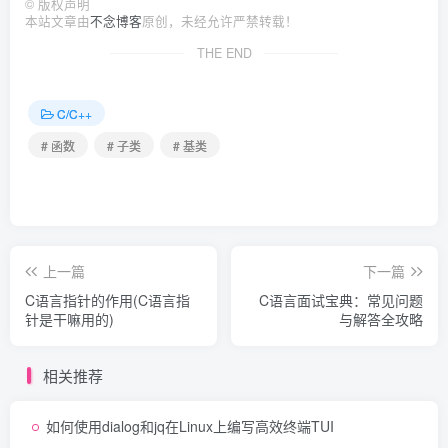
©
版权声明
本站文章由
不念博客
原创，未经允许严禁转载！
THE END
C/C++
# 函数
# 子类
# 基类
上一篇
下一篇
C语言指针的作用(C语言指
C语言面试宝典：常见问题
针是干嘛用的)
与解答全攻略
相关推荐
如何使用dialog和jq在Linux上编写高效终端TUI