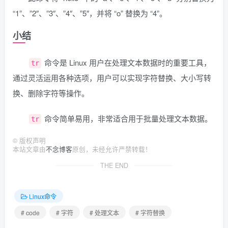
“1”、”2″、”3″、”4″、”5″，并将 “o” 替换为 “4”。
小结
命令是 Linux 用户在处理文本数据时的重要工具，
tr
通过灵活运用各种选项，用户可以实现字符替换、大小写转
换、删除字符等操作。
命令简单易用，非常适合用于批量处理文本数据。
tr
©
版权声明
本站文章由
不念博客
原创，未经允许严禁转载！
THE END
Linux命令
# code
# 字符
# 处理文本
# 字符替换