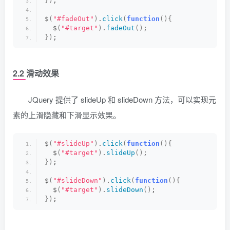
})
;
$
(
"#fadeOut"
)
.
click
(
function
(){
  $
(
"#target"
)
.
fadeOut
()
;
})
;
2.2 滑动效果
JQuery 提供了 slideUp 和 slideDown 方法，可以实现元
素的上滑隐藏和下滑显示效果。
$
(
"#slideUp"
)
.
click
(
function
(){
  $
(
"#target"
)
.
slideUp
()
;
})
;
$
(
"#slideDown"
)
.
click
(
function
(){
  $
(
"#target"
)
.
slideDown
()
;
})
;