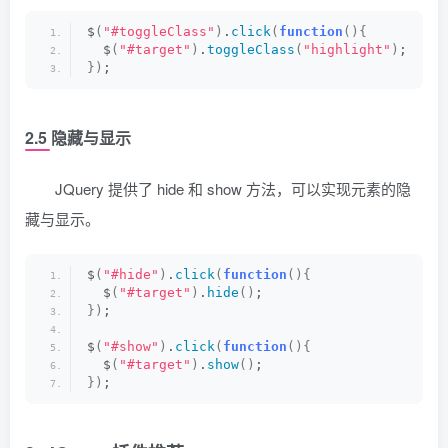
$
(
"#toggleClass"
)
.
click
(
function
(){
  $
(
"#target"
)
.
toggleClass
(
"highlight"
)
;
})
;
2.5 隐藏与显示
JQuery 提供了 hide 和 show 方法，可以实现元素的隐
藏与显示。
$
(
"#hide"
)
.
click
(
function
(){
  $
(
"#target"
)
.
hide
()
;
})
;
$
(
"#show"
)
.
click
(
function
(){
  $
(
"#target"
)
.
show
()
;
})
;