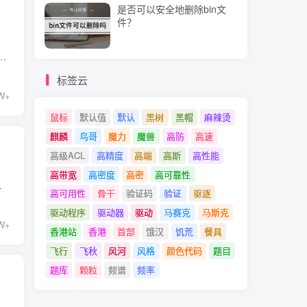
是否可以安全地删除bin文
件？
网，允许用户们上传、分享、阅读各种同人作品，作品包含了小说、同人作画、同人视频、有声小说等。有很多的用户找不到AO3官...
标签云
W+
鼠标
默认值
默认
黑树
黑帽
麻辣烫
麒麟
鸟哥
魔力
魔兽
高防
高速
高级ACL
高精度
高端
高斯
高性能
高带宽
高密度
高密
高可靠性
那pixiv网页版入口在哪里呢？小编...
高可用性
骨干
验证码
验证
驱逐
驱动程序
驱动器
驱动
马赛克
马斯克
W+
香港站
香港
首部
饿汉
饥荒
餐具
飞行
飞秋
风河
风格
颜色代码
题目
题库
颗粒
频谱
频率