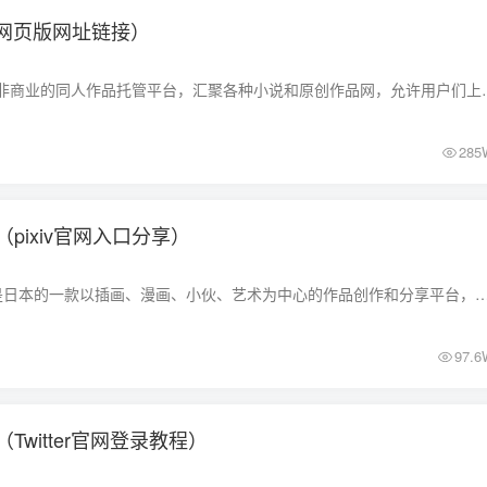
（网页版网址链接）
AO3是一个非营利、非商业的同人作品托管平台，汇聚各种小说和原创作品
285
口（pixiv官网入口分享）
pixiv中文简称p站，是日本的一款以插画、漫画、小伙、艺术为中心的作品创作和分享平台，通过此平台可以发现跟多优秀的作品，以及和其他的用户进行交流、分享。
97.6
Twitter官网登录教程）