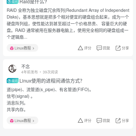
Raid是什么?
提问
RAID 全称为独立磁盘冗余阵列(Redundant Array of Independent
Disks)，基本思想就是把多个相对便宜的硬盘组合起来，成为一个
硬盘阵列组，使性能达到甚至超过一个价格昂贵、 容量巨大的硬
盘。RAID 通常被用在服务器电脑上，使用完全相同的硬盘组成一
个逻辑扇...
Linux教程
评分
回复
分享
不念
4年前发布
39次阅读
Linux使用的进程间通信方式？
提问
道(pipe)、流管道(s_pipe)、有名管道(FIFO)。
信号(signal) 。
消息队列。
共享内存。
Linux教程
评分
回复
分享