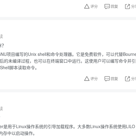
评分
回复
分
读
H？
ox为GNU项目编写的Unix shell和命令处理器。它是免费软件，可以代替Bourn
个解释后的未编译过程，也可以在终端窗口中运行。这使用户可以编写命令并引
Shell脚本读取命令。
评分
回复
分
读
？
Loader是用于Linux操作系统的引导加载程序。大多数Linux操作系统使用LILO
内存中以启动操作。