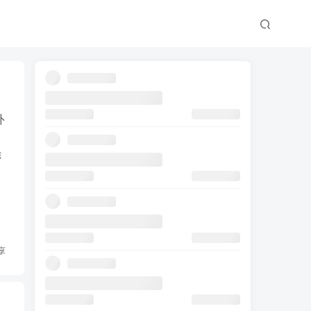
外
除
享