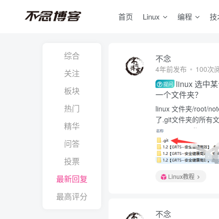
首页
Linux
编程
技
综合
不念
4年前发布
100次
关注
linux 
提问
板块
一个文件夹？
热门
linux 文件夹/roo
了.git文件夹的所有文
精华
问答
投票
Linux教程
最新回复
最高评分
不念