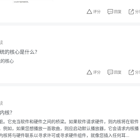
评分
回复
分
读
作系统的核心是什么？
统的核心
评分
回复
分
读
x内核？
脏。它充当软件和硬件之间的桥梁。如果软件请求硬件，则内核将在软件
。例如，如果您想播放一首歌曲，则应启动默认播放器，它会请求内核播
内核将与硬件联系以寻求许可或寻求硬件组件，就像您插入任何耳...