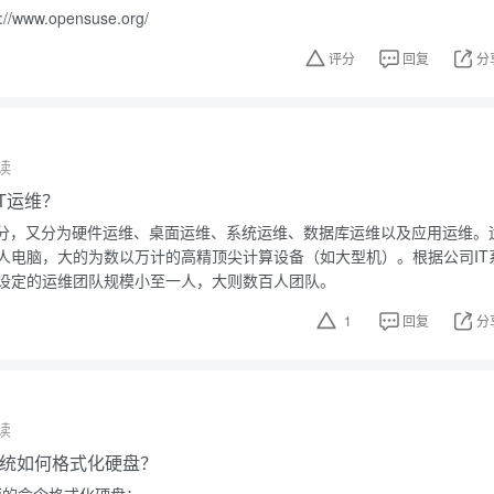
www.opensuse.org/
评分
回复
分
读
T运维？
来分，又分为硬件运维、桌面运维、系统运维、数据库运维以及应用运维。
人电脑，大的为数以万计的高精顶尖计算设备（如大型机）。根据公司IT
设定的运维团队规模小至一人，大则数百人团队。
1
回复
分
读
作系统如何格式化硬盘？