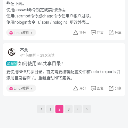
些在下面。
使用passwd命令锁定或禁用密码。
使用usermod命令或chage命令使用户帐户过期。
使用nologin命令（/ sbin / nologin）更改外壳...
Linux教程
评分
回复
分享
不念
4年前更新
29次阅读
如何使用nfs共享目录？
提问
要使用NFS共享目录，首先需要编辑配置文件和'/ etc / exports'并
添加目录名称' /'。重新启动NFS服务。
Linux教程
评分
回复
分享
1
2
3
4