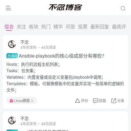
综合
关注
板块
热门
精华
问答
投票
最新回复
最高评分
不念
4年前发布
44次阅读
Ansible-playbook的核心组成部分有哪些？
提问
Hosts：执行的远程主机列表；
Tasks：任务集；
Variables：内置变量或自定义变量在playbook中调用；
Templates：模板，可替换模板中的变量并实现一些简单的逻辑的
文件；
Linux教程
评分
回复
分享
不念
4年前发布
48次阅读