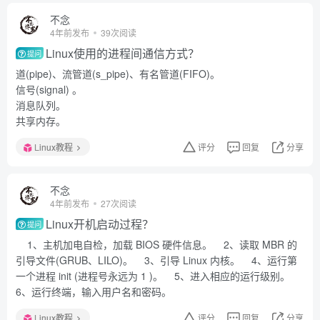
不念
4年前发布
39次阅读
Linux使用的进程间通信方式？
提问
道(pipe)、流管道(s_pipe)、有名管道(FIFO)。
信号(signal) 。
消息队列。
共享内存。
Linux教程
评分
回复
分享
不念
4年前发布
27次阅读
Linux开机启动过程？
提问
1、主机加电自检，加载 BIOS 硬件信息。 2、读取 MBR 的
引导文件(GRUB、LILO)。 3、引导 Linux 内核。 4、运行第
一个进程 init (进程号永远为 1 )。 5、进入相应的运行级别。
6、运行终端，输入用户名和密码。
Linux教程
评分
回复
分享