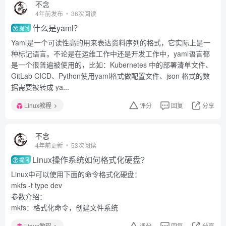
不念
4年前发布
36次阅读
什么是yaml？
提问
Yaml是一个可读性高的用来表达资料序列的格式，它实际上是一
种标记语言。不论是在运维工作中还是开发工作中，yaml语言都
是一个很普遍被使用的，比如：Kubernetes 中的部署清单文件、
GitLab CICD、Python使用yaml格式做配置文件、json 格式的数
据需要被转成 ya...
Linux教程
评分
回复
分享
不念
4年前更新
53次阅读
Linux操作系统如何格式化硬盘？
提问
Linux中可以使用下面的命令格式化硬盘：
mkfs -t type dev
参数介绍：
mkfs：格式化命令，创建文件系统
Linux教程
评分
回复
分享