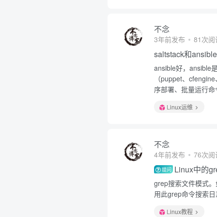
不念
3年前发布
81次阅
saltstack和ansi
ansible好，an
（puppet、cfeng
序部署、批量运行命令
Linux运维
不念
4年前发布
76次阅
Linux中的
提问
grep搜索文件模式
用此grep命令搜索
Linux教程