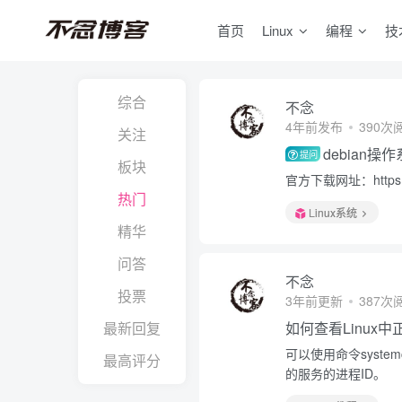
首页
Linux
编程
技
综合
不念
4年前发布
390次
关注
debian
提问
板块
官方下载网址：https://
热门
Linux系统
精华
问答
不念
投票
3年前更新
387次
最新回复
如何查看Linux
可以使用命令system
最高评分
的服务的进程ID。