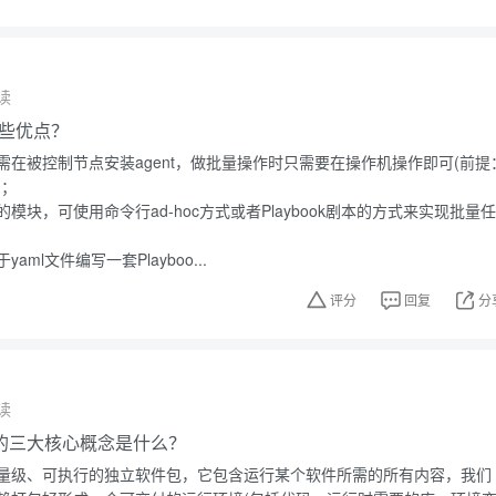
读
有哪些优点？
需在被控制节点安装agent，做批量操作时只需要在操作机操作即可(前提
)；
模块，可使用命令行ad-hoc方式或者Playbook剧本的方式来实现批量任
ml文件编写一套Playboo...
评分
回复
分
读
技术的三大核心概念是什么？
量级、可执行的独立软件包，它包含运行某个软件所需的所有内容，我们