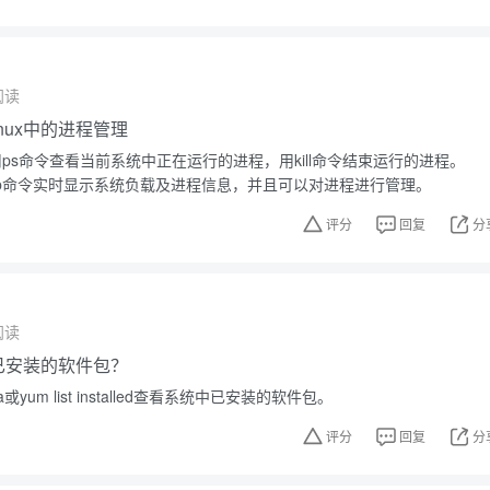
阅读
nux中的进程管理
使用ps命令查看当前系统中正在运行的进程，用kill命令结束运行的进程。
op命令实时显示系统负载及进程信息，并且可以对进程进行管理。
评分
回复
分
阅读
中已安装的软件包？
或yum list installed查看系统中已安装的软件包。
评分
回复
分