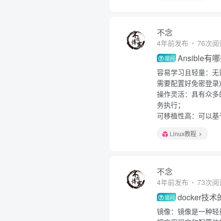
不念
4年前发布
76次阅
Ansible
提问
容易学习且轻量：无
需要配置好免密登录
操作灵活：具有众多的
务执行；
可移植性高：可以基于ya
Linux教程
不念
4年前发布
73次阅
docker
提问
镜像：镜像是一种轻