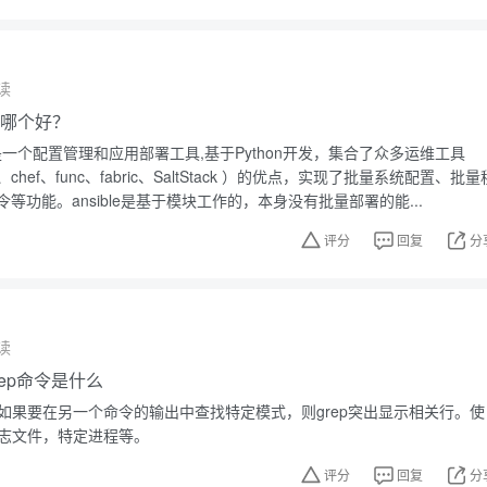
读
ble哪个好？
sible是一个配置管理和应用部署工具,基于Python开发，集合了众多运维工具
ine、chef、func、fabric、SaltStack ）的优点，实现了批量系统配置、批量
等功能。ansible是基于模块工作的，本身没有批量部署的能...
评分
回复
分
读
grep命令是什么
。如果要在另一个命令的输出中查找特定模式，则grep突出显示相关行。使
日志文件，特定进程等。
评分
回复
分