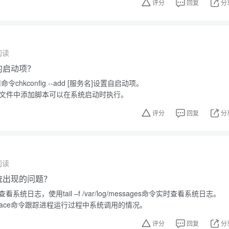
评分
回复
分
阅读
中的启动项？
令chkconfig --add [服务名]设置自启动项。
.local文件中添加脚本可以在系统启动时执行。
评分
回复
分
阅读
系统出现的问题？
看系统日志，使用tail –f /var/log/messages命令实时查看系统日志。
race命令跟踪进程运行过程中系统调用的情况。
评分
回复
分