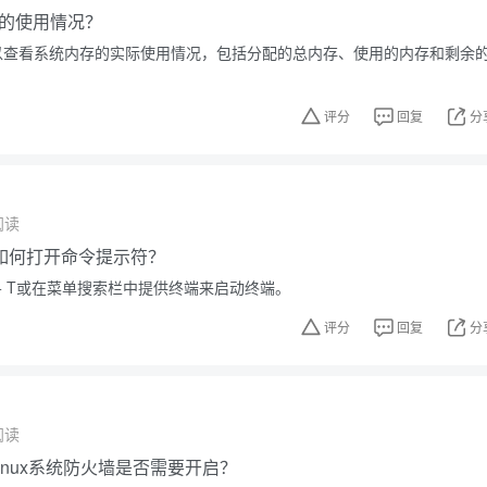
的使用情况？
m可以查看系统内存的实际使用情况，包括分配的总内存、使用的内存和剩余
评分
回复
分
阅读
如何打开命令提示符？
LT + T或在菜单搜索栏中提供终端来启动终端。
评分
回复
分
阅读
inux系统防火墙是否需要开启？