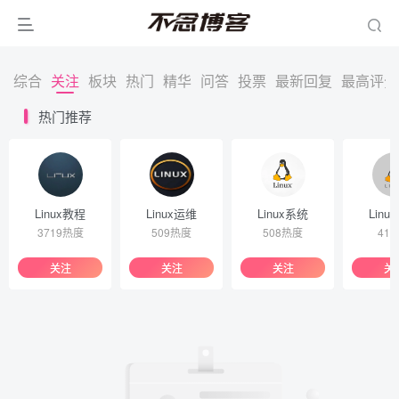
综合
关注
板块
热门
精华
问答
投票
最新回复
最高评分
热门推荐
Linux教程
Linux运维
Linux系统
Linu
3719热度
509热度
508热度
41
关注
关注
关注
关