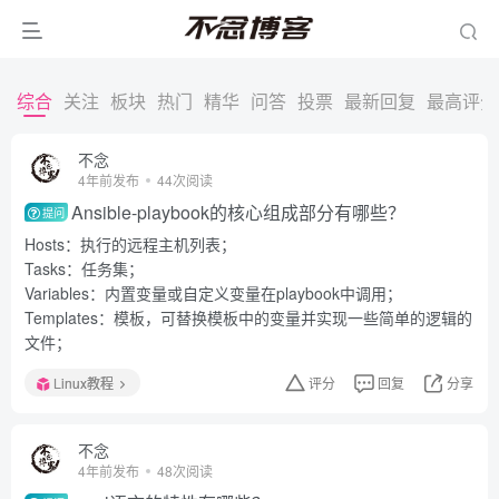
综合
关注
板块
热门
精华
问答
投票
最新回复
最高评分
不念
4年前发布
44次阅读
Ansible-playbook的核心组成部分有哪些？
提问
Hosts：执行的远程主机列表；
Tasks：任务集；
Variables：内置变量或自定义变量在playbook中调用；
Templates：模板，可替换模板中的变量并实现一些简单的逻辑的
文件；
Linux教程
评分
回复
分享
不念
4年前发布
48次阅读