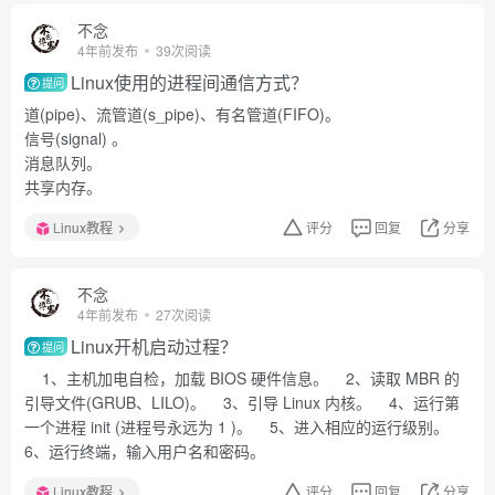
不念
4年前发布
39次阅读
Linux使用的进程间通信方式？
提问
道(pipe)、流管道(s_pipe)、有名管道(FIFO)。
信号(signal) 。
消息队列。
共享内存。
Linux教程
评分
回复
分享
不念
4年前发布
27次阅读
Linux开机启动过程？
提问
1、主机加电自检，加载 BIOS 硬件信息。 2、读取 MBR 的
引导文件(GRUB、LILO)。 3、引导 Linux 内核。 4、运行第
一个进程 init (进程号永远为 1 )。 5、进入相应的运行级别。
6、运行终端，输入用户名和密码。
Linux教程
评分
回复
分享