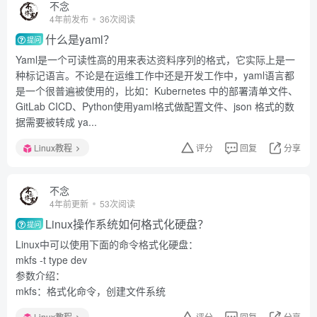
不念
4年前发布
36次阅读
什么是yaml？
提问
Yaml是一个可读性高的用来表达资料序列的格式，它实际上是一
种标记语言。不论是在运维工作中还是开发工作中，yaml语言都
是一个很普遍被使用的，比如：Kubernetes 中的部署清单文件、
GitLab CICD、Python使用yaml格式做配置文件、json 格式的数
据需要被转成 ya...
Linux教程
评分
回复
分享
不念
4年前更新
53次阅读
Linux操作系统如何格式化硬盘？
提问
Linux中可以使用下面的命令格式化硬盘：
mkfs -t type dev
参数介绍：
mkfs：格式化命令，创建文件系统
Linux教程
评分
回复
分享