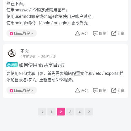
些在下面。
使用passwd命令锁定或禁用密码。
使用usermod命令或chage命令使用户帐户过期。
使用nologin命令（/ sbin / nologin）更改外壳...
Linux教程
评分
回复
分享
不念
4年前更新
29次阅读
如何使用nfs共享目录？
提问
要使用NFS共享目录，首先需要编辑配置文件和'/ etc / exports'并
添加目录名称' /'。重新启动NFS服务。
Linux教程
评分
回复
分享
1
2
3
4