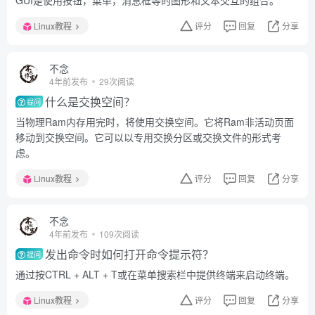
GUI是使用按钮，菜单，消息框等的图形和文本交互的组合。
Linux教程
评分
回复
分享
不念
4年前发布
29次阅读
什么是交换空间？
提问
当物理Ram内存用完时，将使用交换空间。它将Ram非活动页面
移动到交换空间。它可以以专用交换分区或交换文件的形式考
虑。
Linux教程
评分
回复
分享
不念
4年前发布
109次阅读
发出命令时如何打开命令提示符？
提问
通过按CTRL + ALT + T或在菜单搜索栏中提供终端来启动终端。
Linux教程
评分
回复
分享