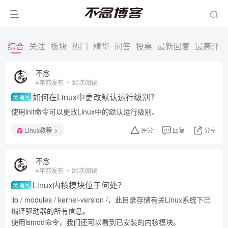
综合
关注
板块
热门
精华
问答
投票
最新回复
最高评分
不念
4年前发布
30次阅读
如何在Linux中更改默认运行级别？
提问
使用init命令可以更改Linux中的默认运行级别、
Linux教程
评分
回复
分享
不念
4年前发布
20次阅读
Linux内核模块位于何处？
提问
lib / modules / kernel-version /，此目录存储有关Linux系统下已
编译驱动器的所有信息。
使用lsmod命令，我们还可以看到已安装的内核模块。