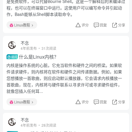
是免费软件，可以代替Bourne Shell。这是一个解释后的未编译过
程，也可以在终端窗口中运行。这使用户可以编写命令并引起动
作，Bash能够从Shell脚本读取命令。
Linux教程
评分
回复
分享
不念
4年前发布
31次阅读
什么是Linux内核？
提问
内核是操作系统的心脏。它充当软件和硬件之间的桥梁。如果软
件请求硬件，则内核将在软件和硬件之间传递数据。例如，如果
您想播放一首歌曲，则应启动默认播放器，它会请求内核播放一
首歌曲，现在，内核将与硬件联系以寻求许可或寻求硬件组件，
就像您插入任何耳...
Linux教程
评分
回复
分享
不念
4年前发布
28次阅读