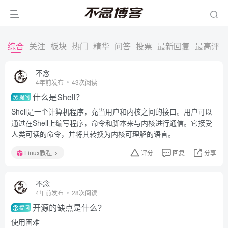
综合
关注
板块
热门
精华
问答
投票
最新回复
最高评分
不念
4年前发布
43次阅读
什么是Shell？
提问
Shell是一个计算机程序，充当用户和内核之间的接口。用户可以
通过在Shell上编写程序，命令和脚本来与内核进行通信。它接受
人类可读的命令，并将其转换为内核可理解的语言。
Linux教程
评分
回复
分享
不念
4年前发布
28次阅读
开源的缺点是什么？
提问
使用困难