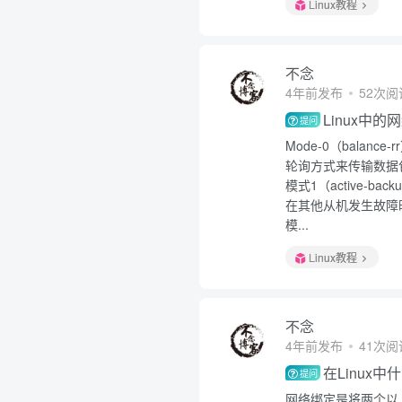
Linux教程
不念
4年前发布
52次阅
Linux中
提问
Mode-0（bala
轮询方式来传输数据
模式1（active
在其他从机发生故障
模...
Linux教程
不念
4年前发布
41次阅
在Linux
提问
网络绑定是将两个以