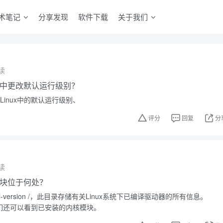
术笔记
分享发现
软件下载
关于我们
读
ux中更改默认运行级别？
改Linux中的默认运行级别、
评分
回复
分
读
核模块位于何处？
/ kernel-version /，此目录存储有关Linux系统下已编译驱动器的所有信息。
我们还可以看到已安装的内核模块。