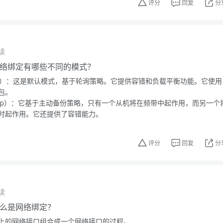
评分
回复
分
读
的网络绑定有哪些不同的模式？
nce-rr）：这是默认模式，基于轮询策略。它提供容错和负载平衡功能。它使用
包。
-backup）：它基于主动备份策略，只有一个从机将在频带中起作用，而另一个
时起作用。它还提供了容错能力。
评分
回复
分
读
中什么是网络绑定？
上的网络接口组合成一个网络接口的过程。