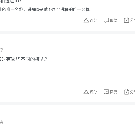
e和进程ID？
文件的唯一名称，进程id是赋予每个进程的唯一名称。
评分
回复
分
读
辑器时有哪些不同的模式？
评分
回复
分
读
？