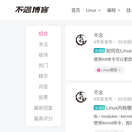
首页
Linux
编程
技
综合
不念
4年前发布
30次阅
关注
如何在Lin
提问
板块
使用init命令可以更
热门
Linux教程
精华
问答
不念
投票
4年前发布
20次阅
最新回复
Linux内
提问
lib / modules 
最高评分
使用lsmod命令，