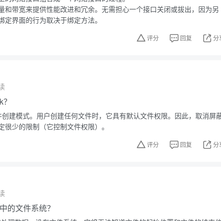
量和带宽来提供性能改进和冗余。无需担心一个接口关闭或拔出，因为另
绑定界面的行为取决于绑定方法。
评分
回复
分
读
k？
户文件创建模式。用户创建任何文件时，它具有默认文件权限。因此，取消屏
定很少的限制（它控制文件权限）。
评分
回复
分
读
ux中的文件系统？