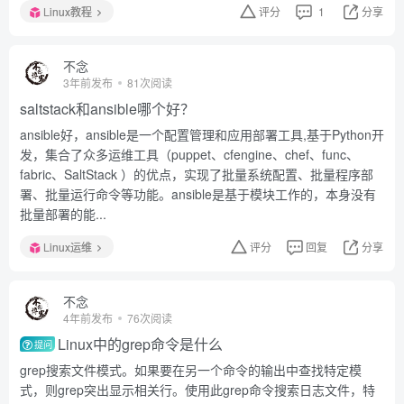
Linux教程
评分
1
分享
不念
3年前发布
81次阅读
saltstack和ansible哪个好？
ansible好，ansible是一个配置管理和应用部署工具,基于Python开
发，集合了众多运维工具（puppet、cfengine、chef、func、
fabric、SaltStack ）的优点，实现了批量系统配置、批量程序部
署、批量运行命令等功能。ansible是基于模块工作的，本身没有
批量部署的能...
Linux运维
评分
回复
分享
不念
4年前发布
76次阅读
Linux中的grep命令是什么
提问
grep搜索文件模式。如果要在另一个命令的输出中查找特定模
式，则grep突出显示相关行。使用此grep命令搜索日志文件，特