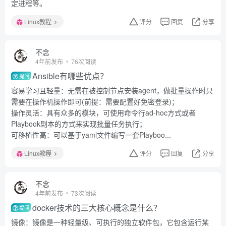
定进程等。
Linux教程
评分
回复
分享
不念
4年前发布
76次阅读
Ansible有哪些优点？
提问
容易学习且轻量：无需在被控制节点安装agent，做批量操作时只
需要在操作机操作即可(前提：需要配置好免密登录)；
操作灵活：具有众多的模块，可使用命令行ad-hoc方式或者
Playbook剧本的方式来实现批量任务执行；
可移植性高：可以基于yaml文件编写一套Playboo...
Linux教程
评分
回复
分享
不念
4年前发布
73次阅读
docker技术的三大核心概念是什么？
提问
镜像：镜像是一种轻量级、可执行的独立软件包，它包含运行某