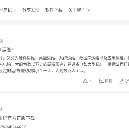
术笔记
分享发现
软件下载
关于我们
读
T运维？
来分，又分为硬件运维、桌面运维、系统运维、数据库运维以及应用运维。
人电脑，大的为数以万计的高精顶尖计算设备（如大型机）。根据公司IT
设定的运维团队规模小至一人，大则数百人团队。
1
回复
分
读
操作系统官方正版下载
ubuntu.com/