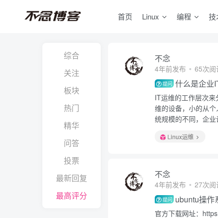
首页
Linux
编程
技
综合
不念
4年前发布
65次阅
关注
什么是企业I
提问
板块
IT运维的工作层次
热门
维的设备，小的从个
统规模的不同，企业
精华
Linux运维
问答
投票
不念
最新回复
4年前发布
27次阅
最高评分
ubuntu
提问
官方下载网址：https://