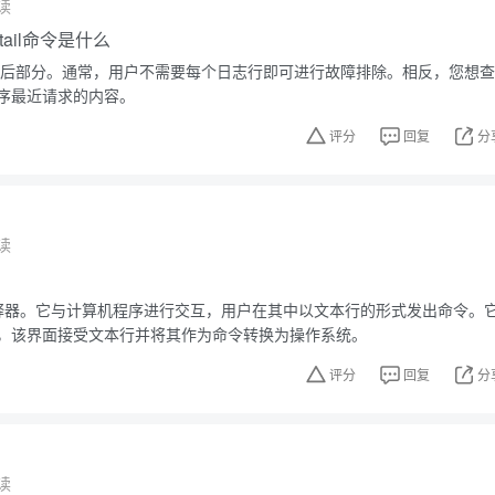
读
，tail命令是什么
件的最后部分。通常，用户不需要每个日志行即可进行故障排除。相反，您想查
序最近请求的内容。
评分
回复
分
读
？
解释器。它与计算机程序进行交互，用户在其中以文本行的形式发出命令。
，该界面接受文本行并将其作为命令转换为操作系统。
评分
回复
分
读