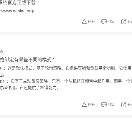
操作系统官方正版下载
www.debian.org/
评分
回复
分
读
的网络绑定有哪些不同的模式？
nce-rr）：这是默认模式，基于轮询策略。它提供容错和负载平衡功能。它使用
包。
-backup）：它基于主动备份策略，只有一个从机将在频带中起作用，而另一个
时起作用。它还提供了容错能力。
评分
回复
分