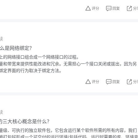
评分
回复
分
读
中什么是网络绑定？
上的网络接口组合成一个网络接口的过程。
量和带宽来提供性能改进和冗余。无需担心一个接口关闭或拔出，因为另
绑定界面的行为取决于绑定方法。
评分
回复
分
读
技术的三大核心概念是什么？
量级、可执行的独立软件包，它包含运行某个软件所需的所有内容，我们
赖打包好形成一个可交付的运行环境(包括代码、运行时需要的库、环境