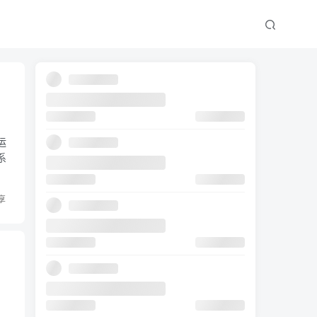
运
系
享