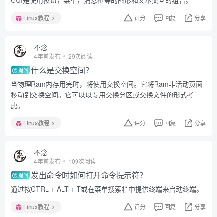
GUI是使用按钮，菜单，消息框等的图形和文本交互的组合。
Linux教程
评分
回复
分享
不念
4年前发布
29次阅读
什么是交换空间？
提问
当物理Ram内存用完时，将使用交换空间。它将Ram非活动页面
移动到交换空间。它可以以专用交换分区或交换文件的形式考
虑。
Linux教程
评分
回复
分享
不念
4年前发布
109次阅读
发出命令时如何打开命令提示符？
提问
通过按CTRL + ALT + T或在菜单搜索栏中提供终端来启动终端。
Linux教程
评分
回复
分享