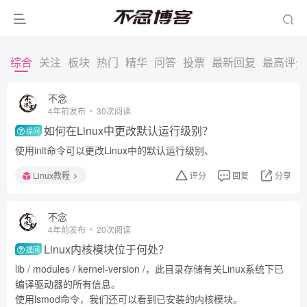
综合
关注
板块
热门
精华
问答
投票
最新回复
最高评分
不念
4年前发布
30次阅读
如何在Linux中更改默认运行级别？
提问
使用init命令可以更改Linux中的默认运行级别、
Linux教程
评分
回复
分享
不念
4年前发布
20次阅读
Linux内核模块位于何处？
提问
lib / modules / kernel-version /，此目录存储有关Linux系统下已
编译驱动器的所有信息。
使用lsmod命令，我们还可以看到已安装的内核模块。