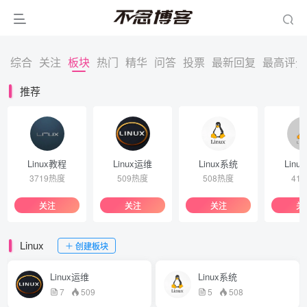
综合
关注
板块
热门
精华
问答
投票
最新回复
最高评分
推荐
Linux教程
Linux运维
Linux系统
Linu
3719热度
509热度
508热度
41
关注
关注
关注
关
Linux
创建板块
Linux运维
Linux系统
7
509
5
508