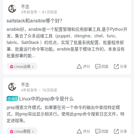
不念
3年前发布
81次阅读
saltstack和ansible哪个好？
ansible好，ansible是一个配置管理和应用部署工具,基于Python开
发，集合了众多运维工具（puppet、cfengine、chef、func、
fabric、SaltStack ）的优点，实现了批量系统配置、批量程序部
署、批量运行命令等功能。ansible是基于模块工作的，本身没有
批量部署的能...
Linux运维
评分
回复
分享
不念
4年前发布
76次阅读
Linux中的grep命令是什么
提问
grep搜索文件模式。如果要在另一个命令的输出中查找特定模
式，则grep突出显示相关行。使用此grep命令搜索日志文件，特
定进程等。
Linux教程
评分
回复
分享