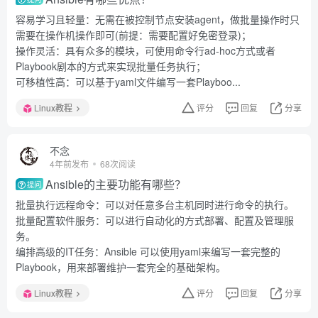
容易学习且轻量：无需在被控制节点安装agent，做批量操作时只
需要在操作机操作即可(前提：需要配置好免密登录)；
操作灵活：具有众多的模块，可使用命令行ad-hoc方式或者
Playbook剧本的方式来实现批量任务执行；
可移植性高：可以基于yaml文件编写一套Playboo...
Linux教程
评分
回复
分享
不念
4年前发布
68次阅读
Ansible的主要功能有哪些？
提问
批量执行远程命令：可以对任意多台主机同时进行命令的执行。
批量配置软件服务：可以进行自动化的方式部署、配置及管理服
务。
编排高级的IT任务：Ansible 可以使用yaml来编写一套完整的
Playbook，用来部署维护一套完全的基础架构。
Linux教程
评分
回复
分享