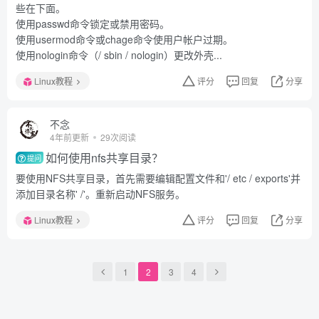
些在下面。
使用passwd命令锁定或禁用密码。
使用usermod命令或chage命令使用户帐户过期。
使用nologin命令（/ sbin / nologin）更改外壳...
Linux教程
评分
回复
分享
不念
4年前更新
29次阅读
如何使用nfs共享目录？
提问
要使用NFS共享目录，首先需要编辑配置文件和'/ etc / exports'并
添加目录名称' /'。重新启动NFS服务。
Linux教程
评分
回复
分享
1
2
3
4