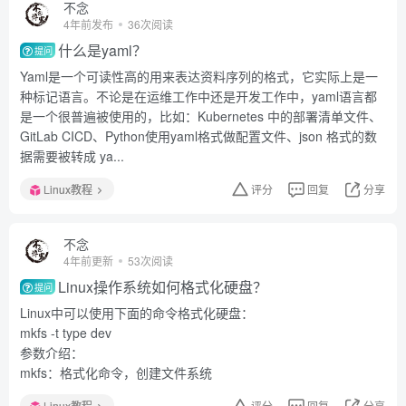
不念
4年前发布
36次阅读
什么是yaml？
提问
Yaml是一个可读性高的用来表达资料序列的格式，它实际上是一
种标记语言。不论是在运维工作中还是开发工作中，yaml语言都
是一个很普遍被使用的，比如：Kubernetes 中的部署清单文件、
GitLab CICD、Python使用yaml格式做配置文件、json 格式的数
据需要被转成 ya...
Linux教程
评分
回复
分享
不念
4年前更新
53次阅读
Linux操作系统如何格式化硬盘？
提问
Linux中可以使用下面的命令格式化硬盘：
mkfs -t type dev
参数介绍：
mkfs：格式化命令，创建文件系统
Linux教程
评分
回复
分享