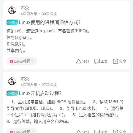
不念
4年前发布
39次阅读
Linux使用的进程间通信方式？
提问
道(pipe)、流管道(s_pipe)、有名管道(FIFO)。
信号(signal) 。
消息队列。
共享内存。
Linux教程
评分
回复
分享
不念
4年前发布
27次阅读
Linux开机启动过程？
提问
1、主机加电自检，加载 BIOS 硬件信息。 2、读取 MBR 的
引导文件(GRUB、LILO)。 3、引导 Linux 内核。 4、运行第
一个进程 init (进程号永远为 1 )。 5、进入相应的运行级别。
6、运行终端，输入用户名和密码。
Linux教程
评分
回复
分享