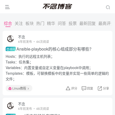
综合
关注
板块
热门
精华
问答
投票
最新回复
最高评分
不念
4年前发布
44次阅读
Ansible-playbook的核心组成部分有哪些？
提问
Hosts：执行的远程主机列表；
Tasks：任务集；
Variables：内置变量或自定义变量在playbook中调用；
Templates：模板，可替换模板中的变量并实现一些简单的逻辑的
文件；
Linux教程
评分
回复
分享
不念
4年前发布
48次阅读