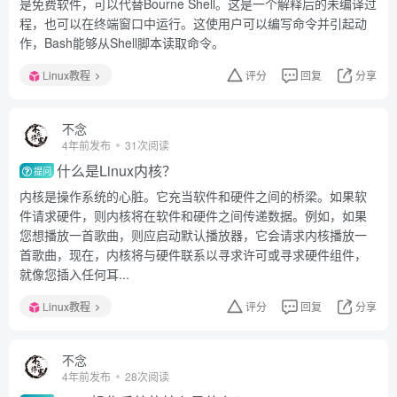
是免费软件，可以代替Bourne Shell。这是一个解释后的未编译过
程，也可以在终端窗口中运行。这使用户可以编写命令并引起动
作，Bash能够从Shell脚本读取命令。
Linux教程
评分
回复
分享
不念
4年前发布
31次阅读
什么是Linux内核？
提问
内核是操作系统的心脏。它充当软件和硬件之间的桥梁。如果软
件请求硬件，则内核将在软件和硬件之间传递数据。例如，如果
您想播放一首歌曲，则应启动默认播放器，它会请求内核播放一
首歌曲，现在，内核将与硬件联系以寻求许可或寻求硬件组件，
就像您插入任何耳...
Linux教程
评分
回复
分享
不念
4年前发布
28次阅读