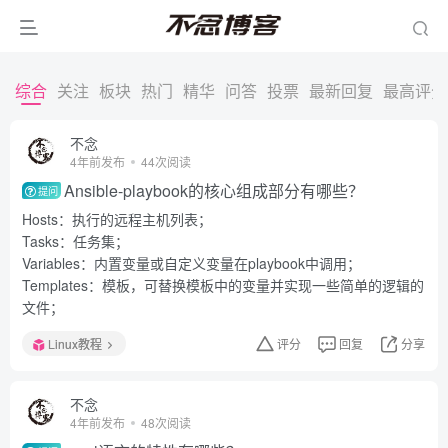
综合
关注
板块
热门
精华
问答
投票
最新回复
最高评分
不念
4年前发布
44次阅读
Ansible-playbook的核心组成部分有哪些？
提问
Hosts：执行的远程主机列表；
Tasks：任务集；
Variables：内置变量或自定义变量在playbook中调用；
Templates：模板，可替换模板中的变量并实现一些简单的逻辑的
文件；
Linux教程
评分
回复
分享
不念
4年前发布
48次阅读