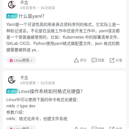
不念
4年前发布
36次阅读
什么是yaml？
提问
Yaml是一个可读性高的用来表达资料序列的格式，它实际上是一
种标记语言。不论是在运维工作中还是开发工作中，yaml语言都
是一个很普遍被使用的，比如：Kubernetes 中的部署清单文件、
GitLab CICD、Python使用yaml格式做配置文件、json 格式的数
据需要被转成 ya...
Linux教程
评分
回复
分享
不念
4年前更新
53次阅读
Linux操作系统如何格式化硬盘？
提问
Linux中可以使用下面的命令格式化硬盘：
mkfs -t type dev
参数介绍：
mkfs：格式化命令，创建文件系统
Linux教程
评分
回复
分享