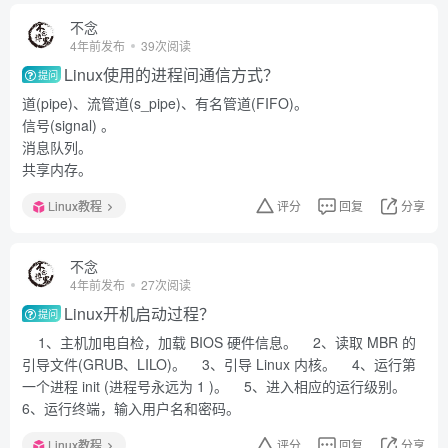
不念
4年前发布
39次阅读
Linux使用的进程间通信方式？
提问
道(pipe)、流管道(s_pipe)、有名管道(FIFO)。
信号(signal) 。
消息队列。
共享内存。
Linux教程
评分
回复
分享
不念
4年前发布
27次阅读
Linux开机启动过程？
提问
1、主机加电自检，加载 BIOS 硬件信息。 2、读取 MBR 的
引导文件(GRUB、LILO)。 3、引导 Linux 内核。 4、运行第
一个进程 init (进程号永远为 1 )。 5、进入相应的运行级别。
6、运行终端，输入用户名和密码。
Linux教程
评分
回复
分享