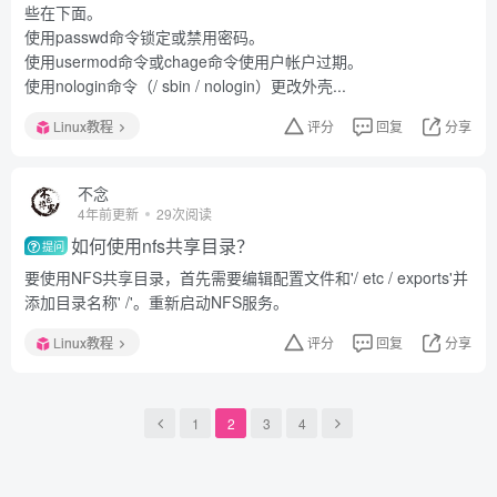
些在下面。
使用passwd命令锁定或禁用密码。
使用usermod命令或chage命令使用户帐户过期。
使用nologin命令（/ sbin / nologin）更改外壳...
Linux教程
评分
回复
分享
不念
4年前更新
29次阅读
如何使用nfs共享目录？
提问
要使用NFS共享目录，首先需要编辑配置文件和'/ etc / exports'并
添加目录名称' /'。重新启动NFS服务。
Linux教程
评分
回复
分享
1
2
3
4