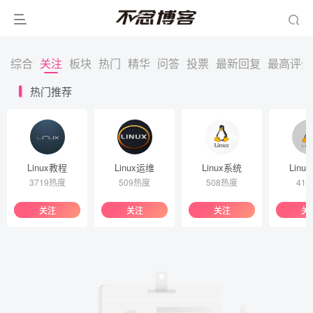
综合
关注
板块
热门
精华
问答
投票
最新回复
最高评分
热门推荐
Linux教程
Linux运维
Linux系统
Linu
3719热度
509热度
508热度
41
关注
关注
关注
关