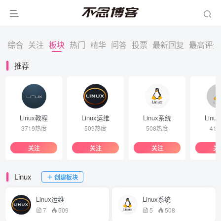
综合
关注
板块
热门
精华
问答
投票
最新回复
最高评分
推荐
Linux教程
Linux运维
Linux系统
Linu
3719热度
509热度
508热度
41
关注
关注
关注
关
Linux
创建板块
Linux运维
Linux系统
7
509
5
508