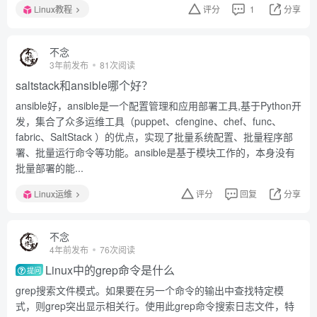
Linux教程
评分
1
分享
不念
3年前发布
81次阅读
saltstack和ansible哪个好？
ansible好，ansible是一个配置管理和应用部署工具,基于Python开
发，集合了众多运维工具（puppet、cfengine、chef、func、
fabric、SaltStack ）的优点，实现了批量系统配置、批量程序部
署、批量运行命令等功能。ansible是基于模块工作的，本身没有
批量部署的能...
Linux运维
评分
回复
分享
不念
4年前发布
76次阅读
Linux中的grep命令是什么
提问
grep搜索文件模式。如果要在另一个命令的输出中查找特定模
式，则grep突出显示相关行。使用此grep命令搜索日志文件，特