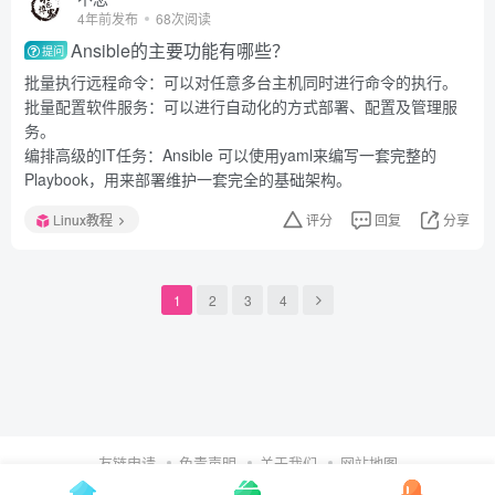
4年前发布
68次阅读
Ansible的主要功能有哪些？
提问
批量执行远程命令：可以对任意多台主机同时进行命令的执行。
批量配置软件服务：可以进行自动化的方式部署、配置及管理服
务。
编排高级的IT任务：Ansible 可以使用yaml来编写一套完整的
Playbook，用来部署维护一套完全的基础架构。
Linux教程
评分
回复
分享
1
2
3
4
友链申请
免责声明
关于我们
网站地图
Copyright © 2024 ·
不念博客
·
鲁ICP备2024089053号-1