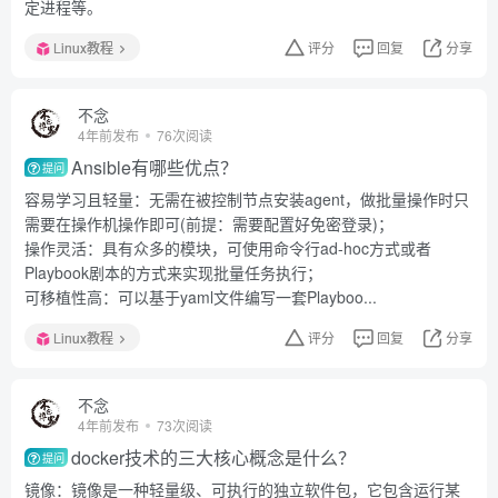
定进程等。
Linux教程
评分
回复
分享
不念
4年前发布
76次阅读
Ansible有哪些优点？
提问
容易学习且轻量：无需在被控制节点安装agent，做批量操作时只
需要在操作机操作即可(前提：需要配置好免密登录)；
操作灵活：具有众多的模块，可使用命令行ad-hoc方式或者
Playbook剧本的方式来实现批量任务执行；
可移植性高：可以基于yaml文件编写一套Playboo...
Linux教程
评分
回复
分享
不念
4年前发布
73次阅读
docker技术的三大核心概念是什么？
提问
镜像：镜像是一种轻量级、可执行的独立软件包，它包含运行某