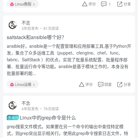
Linux教程
评分
1
分享
不念
3年前发布
81次阅读
saltstack和ansible哪个好？
ansible好，ansible是一个配置管理和应用部署工具,基于Python开
发，集合了众多运维工具（puppet、cfengine、chef、func、
fabric、SaltStack ）的优点，实现了批量系统配置、批量程序部
署、批量运行命令等功能。ansible是基于模块工作的，本身没有
批量部署的能...
Linux运维
评分
回复
分享
不念
4年前发布
76次阅读
Linux中的grep命令是什么
提问
grep搜索文件模式。如果要在另一个命令的输出中查找特定模
式，则grep突出显示相关行。使用此grep命令搜索日志文件，特