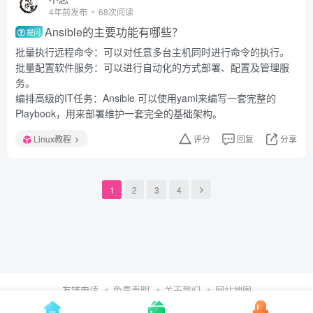
4年前发布
68次阅读
Ansible的主要功能有哪些？
提问
批量执行远程命令：可以对任意多台主机同时进行命令的执行。
批量配置软件服务：可以进行自动化的方式部署、配置及管理服
务。
编排高级的IT任务：Ansible 可以使用yaml来编写一套完整的
Playbook，用来部署维护一套完全的基础架构。
Linux教程
评分
回复
分享
1
2
3
4
友链申请
免责声明
关于我们
网站地图
Copyright © 2024 ·
不念博客
·
鲁ICP备2024089053号-1