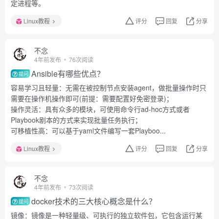
定进程等。
Linux教程
评分
回复
分享
不念
4年前发布
76次阅读
Ansible有哪些优点？
提问
容易学习且轻量：无需在被控制节点安装agent，做批量操作时只
需要在操作机操作即可(前提：需要配置好免密登录)；
操作灵活：具有众多的模块，可使用命令行ad-hoc方式或者
Playbook剧本的方式来实现批量任务执行；
可移植性高：可以基于yaml文件编写一套Playboo...
Linux教程
评分
回复
分享
不念
4年前发布
73次阅读
docker技术的三大核心概念是什么？
提问
镜像：镜像是一种轻量级、可执行的独立软件包，它包含运行某