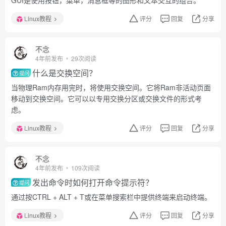
GUI是使用按钮，菜单，消息框等的图形和文本交互的组合。
Linux教程
评分
回复
分享
不念
4年前发布
29次阅读
什么是交换空间？
提问
当物理Ram内存用完时，将使用交换空间。它将Ram非活动页面
移动到交换空间。它可以以专用交换分区或交换文件的形式考
虑。
Linux教程
评分
回复
分享
不念
4年前发布
109次阅读
发出命令时如何打开命令提示符？
提问
通过按CTRL + ALT + T或在菜单搜索栏中提供终端来启动终端。
Linux教程
评分
回复
分享