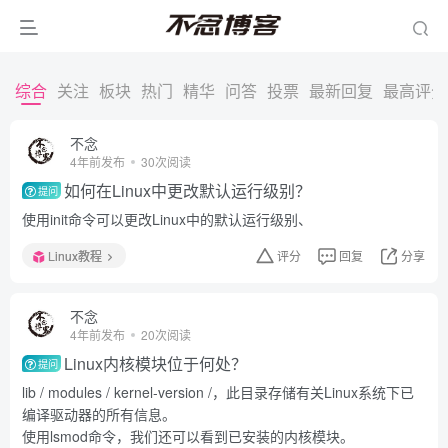
综合
关注
板块
热门
精华
问答
投票
最新回复
最高评分
不念
4年前发布
30次阅读
如何在Linux中更改默认运行级别？
提问
使用init命令可以更改Linux中的默认运行级别、
Linux教程
评分
回复
分享
不念
4年前发布
20次阅读
Linux内核模块位于何处？
提问
lib / modules / kernel-version /，此目录存储有关Linux系统下已
编译驱动器的所有信息。
使用lsmod命令，我们还可以看到已安装的内核模块。