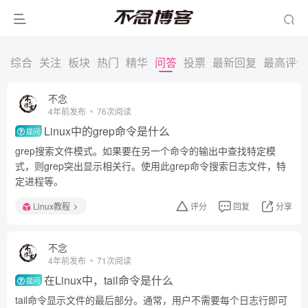
综合
关注
板块
热门
精华
问答
投票
最新回复
最高评分
不念
4年前发布
76次阅读
Linux中的grep命令是什么
提问
grep搜索文件模式。如果要在另一个命令的输出中查找特定模
式，则grep突出显示相关行。使用此grep命令搜索日志文件，特
定进程等。
Linux教程
评分
回复
分享
不念
4年前发布
71次阅读
在Linux中，tail命令是什么
提问
tail命令显示文件的最后部分。通常，用户不需要每个日志行即可