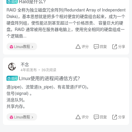
Raid是什么?
提问
RAID 全称为独立磁盘冗余阵列(Redundant Array of Independent
Disks)，基本思想就是把多个相对便宜的硬盘组合起来，成为一个
硬盘阵列组，使性能达到甚至超过一个价格昂贵、 容量巨大的硬
盘。RAID 通常被用在服务器电脑上，使用完全相同的硬盘组成一
个逻辑扇...
Linux教程
评分
回复
分享
不念
4年前发布
39次阅读
Linux使用的进程间通信方式？
提问
道(pipe)、流管道(s_pipe)、有名管道(FIFO)。
信号(signal) 。
消息队列。
共享内存。
Linux教程
评分
回复
分享