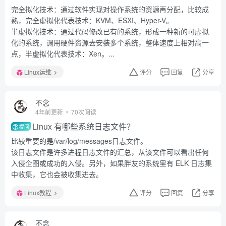
完全拟化技术：通过软件实现对操作系统的资源再分配，比较成
熟，完全虚拟化代表技术：KVM、ESXI、Hyper-V。
半虚拟化技术：通过代码修改已有的系统，形成一种新的可虚拟
化的系统，调用硬件资源去安装多个系统，整体速度上相对高一
点，半虚拟化代表技术：Xen。...
Linux运维
评分
回复
分享
不念
4年前更新
70次阅读
Linux 有哪些系统日志文件？
提问
比较重要的是/var/log/messages日志文件。
该日志文件是许多进程日志文件的汇总，从该文件可以看出任何
入侵企图或成功的入侵。另外，如果胖友的系统里有 ELK 日志集
中收集，它也会被收集进去。
Linux教程
评分
回复
分享
不念