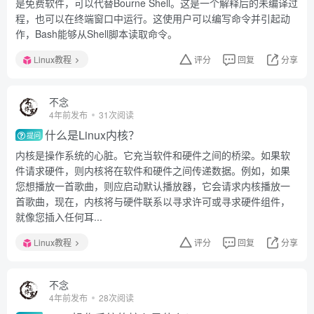
是免费软件，可以代替Bourne Shell。这是一个解释后的未编译过
程，也可以在终端窗口中运行。这使用户可以编写命令并引起动
作，Bash能够从Shell脚本读取命令。
Linux教程
评分
回复
分享
不念
4年前发布
31次阅读
什么是Linux内核？
提问
内核是操作系统的心脏。它充当软件和硬件之间的桥梁。如果软
件请求硬件，则内核将在软件和硬件之间传递数据。例如，如果
您想播放一首歌曲，则应启动默认播放器，它会请求内核播放一
首歌曲，现在，内核将与硬件联系以寻求许可或寻求硬件组件，
就像您插入任何耳...
Linux教程
评分
回复
分享
不念
4年前发布
28次阅读