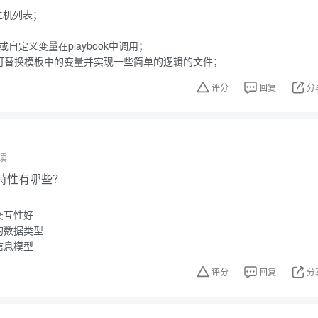
程主机列表；
变量或自定义变量在playbook中调用；
模板，可替换模板中的变量并实现一些简单的逻辑的文件；
评分
回复
分
读
的特性有哪些？
交互性好
的数据类型
信息模型
评分
回复
分