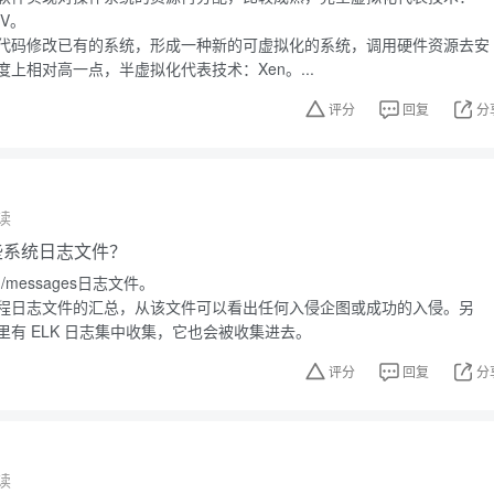
-V。
代码修改已有的系统，形成一种新的可虚拟化的系统，调用硬件资源去安
上相对高一点，半虚拟化代表技术：Xen。...
评分
回复
分
读
有哪些系统日志文件？
g/messages日志文件。
程日志文件的汇总，从该文件可以看出任何入侵企图或成功的入侵。另
有 ELK 日志集中收集，它也会被收集进去。
评分
回复
分
读