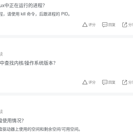
nux中正在运行的进程？
请使用 kill 命令，后跟进程的 PID。
评分
回复
分
读
ux中查找内核/操作系统版本？
评分
回复
分
读
盘使用情况？
硬盘驱动器上使用的空间和剩余空间/可用空间。