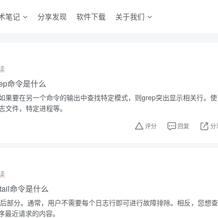
术笔记
分享发现
软件下载
关于我们
读
grep命令是什么
。如果要在另一个命令的输出中查找特定模式，则grep突出显示相关行。使
日志文件，特定进程等。
评分
回复
分
读
，tail命令是什么
件的最后部分。通常，用户不需要每个日志行即可进行故障排除。相反，您想查
序最近请求的内容。