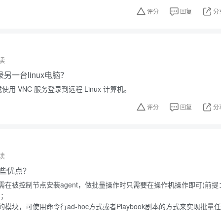
评分
回复
分
读
另一台linux电脑？
使用 VNC 服务登录到远程 Linux 计算机。
评分
回复
分
读
有哪些优点？
需在被控制节点安装agent，做批量操作时只需要在操作机操作即可(前提
)；
模块，可使用命令行ad-hoc方式或者Playbook剧本的方式来实现批量任