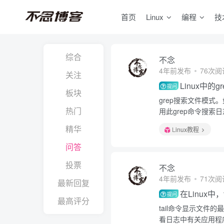
首页
Linux
编程
技
综合
不念
4年前发布
76次阅
关注
Linux中的
提问
板块
grep搜索文件模式
热门
用此grep命令搜索
精华
Linux教程
问答
投票
不念
4年前发布
71次阅
最新回复
在Linux中
提问
最高评分
tail命令显示文
看日志中有关应用程