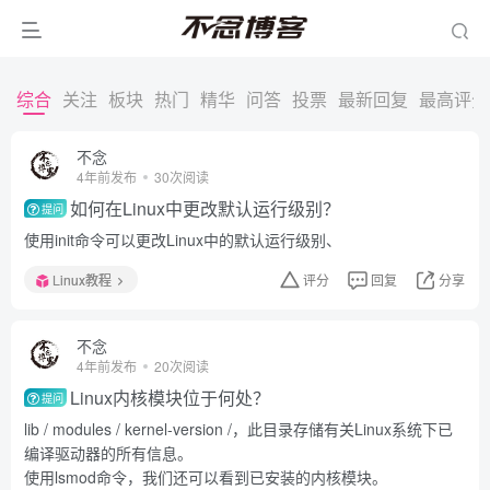
综合
关注
板块
热门
精华
问答
投票
最新回复
最高评分
不念
4年前发布
30次阅读
如何在Linux中更改默认运行级别？
提问
使用init命令可以更改Linux中的默认运行级别、
Linux教程
评分
回复
分享
不念
4年前发布
20次阅读
Linux内核模块位于何处？
提问
lib / modules / kernel-version /，此目录存储有关Linux系统下已
编译驱动器的所有信息。
使用lsmod命令，我们还可以看到已安装的内核模块。