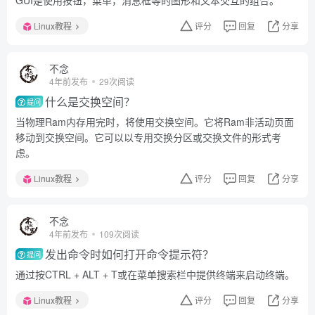
GUI是使用按钮，菜单，消息框等的图形和文本交互的组合。
Linux教程
评分
回复
分享
不念
4年前发布
29次阅读
什么是交换空间？
提问
当物理Ram内存用完时，将使用交换空间。它将Ram非活动页面
移动到交换空间。它可以以专用交换分区或交换文件的形式考
虑。
Linux教程
评分
回复
分享
不念
4年前发布
109次阅读
发出命令时如何打开命令提示符？
提问
通过按CTRL + ALT + T或在菜单搜索栏中提供终端来启动终端。
Linux教程
评分
回复
分享